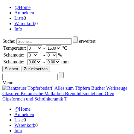
@Home
Anmelden
Liste
0
Warenkorb
0
Info
Suche:
erweitert
Temperatur:
-
°C
Schamotte:
-
%
Schamotte:
-
mm
Menu
@Home
Anmelden
Liste
0
Warenkorb
0
Info