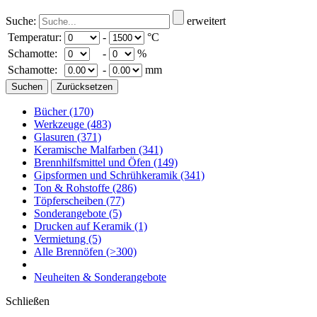
Suche:
erweitert
Temperatur:
-
°C
Schamotte:
-
%
Schamotte:
-
mm
Bücher
(170)
Werkzeuge
(483)
Glasuren
(371)
Keramische Malfarben
(341)
Brennhilfsmittel und Öfen
(149)
Gipsformen und Schrühkeramik
(341)
Ton & Rohstoffe
(286)
Töpferscheiben
(77)
Sonderangebote
(5)
Drucken auf Keramik
(1)
Vermietung
(5)
Alle Brennöfen
(>300)
Neuheiten & Sonderangebote
Schließen