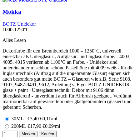
Mokka
BOTZ Unidekor
1000-1250°C
Alles Lesen
Dekorfarbe für den Brennbereich 1000 – 1250°C, universell
einsetzbar als Unterglasur-, Aufglasur- und Inglasurfarbe. - 4003,
4005, 4015 verlieren ab 1100°C an Farbe, - Unidekor sind
untereinander mischbar, schöne Pastelltöne mit 4009 weiß - für die
Inglasurtechnik (Auftrag auf die ungebrannte Glasur) eignen sich
auch besonders gut matte BOTZ – Glasuren wie z.B. Serie 9108,
9107, 9487-9491, 9612, Anleitung s. Flyer BOTZ UNIDEKOR
glaze + paint - Unterglasurtechnik: Dekor mit 9106 dünn
überglasieren! - unverdünnt auch für Airbrush geeignet. Verdünnt
marmorierbar auf gewässertem oder glattgebranntem (glasiert und
gebrannt) Scherben.
30ML
€
3,40
€0,11/ml
200ML
€
17,90
€0,09/ml
Merken
Kaufen