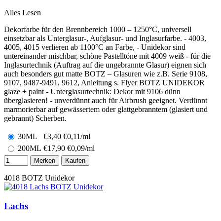
Alles Lesen
Dekorfarbe für den Brennbereich 1000 – 1250°C, universell
einsetzbar als Unterglasur-, Aufglasur- und Inglasurfarbe. - 4003,
4005, 4015 verlieren ab 1100°C an Farbe, - Unidekor sind
untereinander mischbar, schöne Pastelltöne mit 4009 weiß - für die
Inglasurtechnik (Auftrag auf die ungebrannte Glasur) eignen sich
auch besonders gut matte BOTZ – Glasuren wie z.B. Serie 9108,
9107, 9487-9491, 9612, Anleitung s. Flyer BOTZ UNIDEKOR
glaze + paint - Unterglasurtechnik: Dekor mit 9106 dünn
überglasieren! - unverdünnt auch für Airbrush geeignet. Verdünnt
marmorierbar auf gewässertem oder glattgebranntem (glasiert und
gebrannt) Scherben.
30ML
€
3,40
€0,11/ml
200ML
€
17,90
€0,09/ml
Merken
Kaufen
4018
BOTZ Unidekor
Lachs