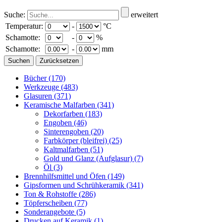
Suche:
erweitert
Temperatur:
-
°C
Schamotte:
-
%
Schamotte:
-
mm
Bücher
(170)
Werkzeuge
(483)
Glasuren
(371)
Keramische Malfarben
(341)
Dekorfarben
(183)
Engoben
(46)
Sinterengoben
(20)
Farbkörper (bleifrei)
(25)
Kaltmalfarben
(51)
Gold und Glanz (Aufglasur)
(7)
Öl
(3)
Brennhilfsmittel und Öfen
(149)
Gipsformen und Schrühkeramik
(341)
Ton & Rohstoffe
(286)
Töpferscheiben
(77)
Sonderangebote
(5)
Drucken auf Keramik
(1)