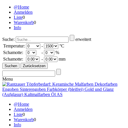
@Home
Anmelden
Liste
0
Warenkorb
0
Info
Suche:
erweitert
Temperatur:
-
°C
Schamotte:
-
%
Schamotte:
-
mm
Menu
@Home
Anmelden
Liste
0
Warenkorb
0
Info