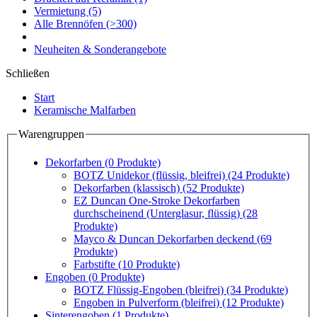
Vermietung
(5)
Alle Brennöfen
(>300)
Neuheiten & Sonderangebote
Schließen
Start
Keramische Malfarben
Warengruppen
Dekorfarben
(0 Produkte)
BOTZ Unidekor (flüssig, bleifrei)
(24 Produkte)
Dekorfarben (klassisch)
(52 Produkte)
EZ Duncan One-Stroke Dekorfarben
durchscheinend (Unterglasur, flüssig)
(28
Produkte)
Mayco & Duncan Dekorfarben deckend
(69
Produkte)
Farbstifte
(10 Produkte)
Engoben
(0 Produkte)
BOTZ Flüssig-Engoben (bleifrei)
(34 Produkte)
Engoben in Pulverform (bleifrei)
(12 Produkte)
Sinterengoben
(1 Produkte)