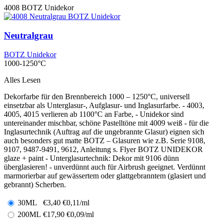
4008
BOTZ Unidekor
Neutralgrau
BOTZ Unidekor
1000-1250°C
Alles Lesen
Dekorfarbe für den Brennbereich 1000 – 1250°C, universell
einsetzbar als Unterglasur-, Aufglasur- und Inglasurfarbe. - 4003,
4005, 4015 verlieren ab 1100°C an Farbe, - Unidekor sind
untereinander mischbar, schöne Pastelltöne mit 4009 weiß - für die
Inglasurtechnik (Auftrag auf die ungebrannte Glasur) eignen sich
auch besonders gut matte BOTZ – Glasuren wie z.B. Serie 9108,
9107, 9487-9491, 9612, Anleitung s. Flyer BOTZ UNIDEKOR
glaze + paint - Unterglasurtechnik: Dekor mit 9106 dünn
überglasieren! - unverdünnt auch für Airbrush geeignet. Verdünnt
marmorierbar auf gewässertem oder glattgebranntem (glasiert und
gebrannt) Scherben.
30ML
€
3,40
€0,11/ml
200ML
€
17,90
€0,09/ml