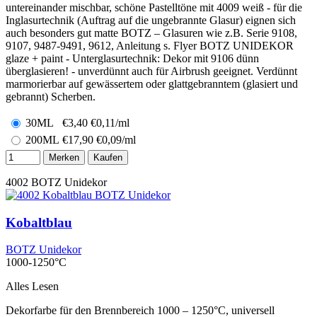
untereinander mischbar, schöne Pastelltöne mit 4009 weiß - für die
Inglasurtechnik (Auftrag auf die ungebrannte Glasur) eignen sich
auch besonders gut matte BOTZ – Glasuren wie z.B. Serie 9108,
9107, 9487-9491, 9612, Anleitung s. Flyer BOTZ UNIDEKOR
glaze + paint - Unterglasurtechnik: Dekor mit 9106 dünn
überglasieren! - unverdünnt auch für Airbrush geeignet. Verdünnt
marmorierbar auf gewässertem oder glattgebranntem (glasiert und
gebrannt) Scherben.
30ML
€
3,40
€0,11/ml
200ML
€
17,90
€0,09/ml
Merken
Kaufen
4002
BOTZ Unidekor
Kobaltblau
BOTZ Unidekor
1000-1250°C
Alles Lesen
Dekorfarbe für den Brennbereich 1000 – 1250°C, universell