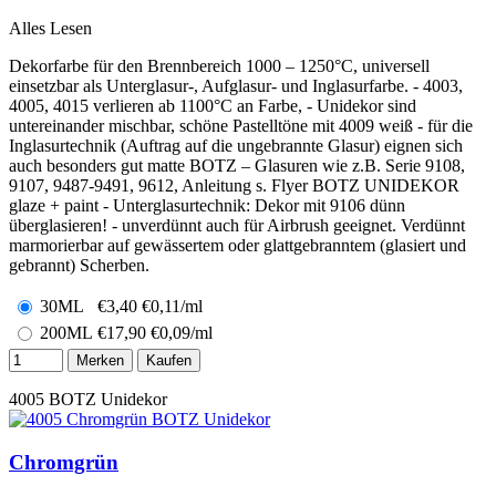
Alles Lesen
Dekorfarbe für den Brennbereich 1000 – 1250°C, universell
einsetzbar als Unterglasur-, Aufglasur- und Inglasurfarbe. - 4003,
4005, 4015 verlieren ab 1100°C an Farbe, - Unidekor sind
untereinander mischbar, schöne Pastelltöne mit 4009 weiß - für die
Inglasurtechnik (Auftrag auf die ungebrannte Glasur) eignen sich
auch besonders gut matte BOTZ – Glasuren wie z.B. Serie 9108,
9107, 9487-9491, 9612, Anleitung s. Flyer BOTZ UNIDEKOR
glaze + paint - Unterglasurtechnik: Dekor mit 9106 dünn
überglasieren! - unverdünnt auch für Airbrush geeignet. Verdünnt
marmorierbar auf gewässertem oder glattgebranntem (glasiert und
gebrannt) Scherben.
30ML
€
3,40
€0,11/ml
200ML
€
17,90
€0,09/ml
Merken
Kaufen
4005
BOTZ Unidekor
Chromgrün