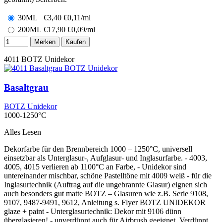
30ML
€
3,40
€0,11/ml
200ML
€
17,90
€0,09/ml
Merken
Kaufen
4011
BOTZ Unidekor
Basaltgrau
BOTZ Unidekor
1000-1250°C
Alles Lesen
Dekorfarbe für den Brennbereich 1000 – 1250°C, universell
einsetzbar als Unterglasur-, Aufglasur- und Inglasurfarbe. - 4003,
4005, 4015 verlieren ab 1100°C an Farbe, - Unidekor sind
untereinander mischbar, schöne Pastelltöne mit 4009 weiß - für die
Inglasurtechnik (Auftrag auf die ungebrannte Glasur) eignen sich
auch besonders gut matte BOTZ – Glasuren wie z.B. Serie 9108,
9107, 9487-9491, 9612, Anleitung s. Flyer BOTZ UNIDEKOR
glaze + paint - Unterglasurtechnik: Dekor mit 9106 dünn
überglasieren! - unverdünnt auch für Airbrush geeignet. Verdünnt