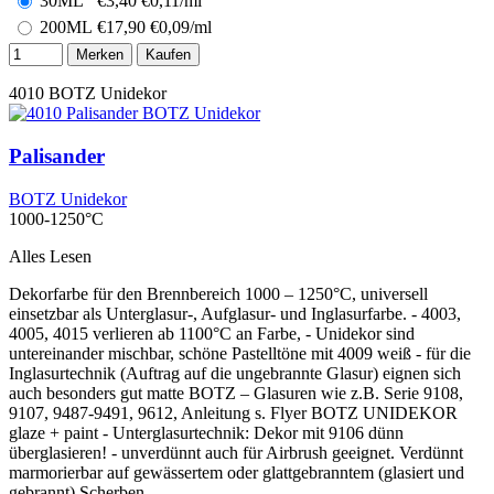
30ML
€
3,40
€0,11/ml
200ML
€
17,90
€0,09/ml
Merken
Kaufen
4010
BOTZ Unidekor
Palisander
BOTZ Unidekor
1000-1250°C
Alles Lesen
Dekorfarbe für den Brennbereich 1000 – 1250°C, universell
einsetzbar als Unterglasur-, Aufglasur- und Inglasurfarbe. - 4003,
4005, 4015 verlieren ab 1100°C an Farbe, - Unidekor sind
untereinander mischbar, schöne Pastelltöne mit 4009 weiß - für die
Inglasurtechnik (Auftrag auf die ungebrannte Glasur) eignen sich
auch besonders gut matte BOTZ – Glasuren wie z.B. Serie 9108,
9107, 9487-9491, 9612, Anleitung s. Flyer BOTZ UNIDEKOR
glaze + paint - Unterglasurtechnik: Dekor mit 9106 dünn
überglasieren! - unverdünnt auch für Airbrush geeignet. Verdünnt
marmorierbar auf gewässertem oder glattgebranntem (glasiert und
gebrannt) Scherben.