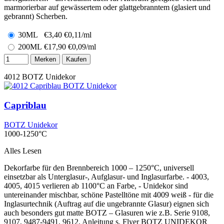
marmorierbar auf gewässertem oder glattgebranntem (glasiert und
gebrannt) Scherben.
30ML
€
3,40
€0,11/ml
200ML
€
17,90
€0,09/ml
Merken
Kaufen
4012
BOTZ Unidekor
Capriblau
BOTZ Unidekor
1000-1250°C
Alles Lesen
Dekorfarbe für den Brennbereich 1000 – 1250°C, universell
einsetzbar als Unterglasur-, Aufglasur- und Inglasurfarbe. - 4003,
4005, 4015 verlieren ab 1100°C an Farbe, - Unidekor sind
untereinander mischbar, schöne Pastelltöne mit 4009 weiß - für die
Inglasurtechnik (Auftrag auf die ungebrannte Glasur) eignen sich
auch besonders gut matte BOTZ – Glasuren wie z.B. Serie 9108,
9107, 9487-9491, 9612, Anleitung s. Flyer BOTZ UNIDEKOR