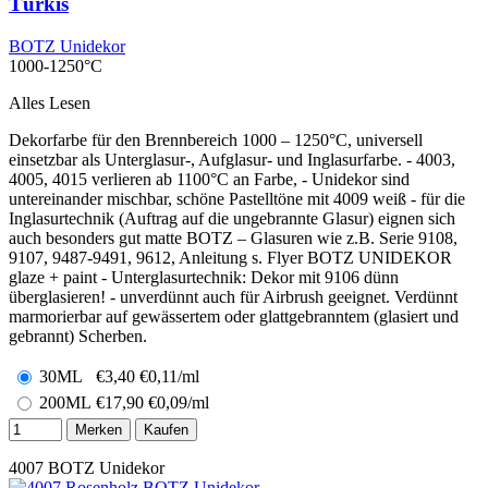
Türkis
BOTZ Unidekor
1000-1250°C
Alles Lesen
Dekorfarbe für den Brennbereich 1000 – 1250°C, universell
einsetzbar als Unterglasur-, Aufglasur- und Inglasurfarbe. - 4003,
4005, 4015 verlieren ab 1100°C an Farbe, - Unidekor sind
untereinander mischbar, schöne Pastelltöne mit 4009 weiß - für die
Inglasurtechnik (Auftrag auf die ungebrannte Glasur) eignen sich
auch besonders gut matte BOTZ – Glasuren wie z.B. Serie 9108,
9107, 9487-9491, 9612, Anleitung s. Flyer BOTZ UNIDEKOR
glaze + paint - Unterglasurtechnik: Dekor mit 9106 dünn
überglasieren! - unverdünnt auch für Airbrush geeignet. Verdünnt
marmorierbar auf gewässertem oder glattgebranntem (glasiert und
gebrannt) Scherben.
30ML
€
3,40
€0,11/ml
200ML
€
17,90
€0,09/ml
Merken
Kaufen
4007
BOTZ Unidekor