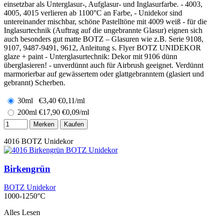
einsetzbar als Unterglasur-, Aufglasur- und Inglasurfarbe. - 4003,
4005, 4015 verlieren ab 1100°C an Farbe, - Unidekor sind
untereinander mischbar, schöne Pastelltöne mit 4009 weiß - für die
Inglasurtechnik (Auftrag auf die ungebrannte Glasur) eignen sich
auch besonders gut matte BOTZ – Glasuren wie z.B. Serie 9108,
9107, 9487-9491, 9612, Anleitung s. Flyer BOTZ UNIDEKOR
glaze + paint - Unterglasurtechnik: Dekor mit 9106 dünn
überglasieren! - unverdünnt auch für Airbrush geeignet. Verdünnt
marmorierbar auf gewässertem oder glattgebranntem (glasiert und
gebrannt) Scherben.
30ml
€
3,40
€0,11/ml
200ml
€
17,90
€0,09/ml
Merken
Kaufen
4016
BOTZ Unidekor
Birkengrün
BOTZ Unidekor
1000-1250°C
Alles Lesen