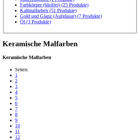
Farbkörper (bleifrei)
(25 Produkte)
Kaltmalfarben
(51 Produkte)
Gold und Glanz (Aufglasur)
(7 Produkte)
Öl
(3 Produkte)
Keramische Malfarben
Keramische Malfarben
Seiten:
1
2
3
4
5
6
7
8
9
10
11
12