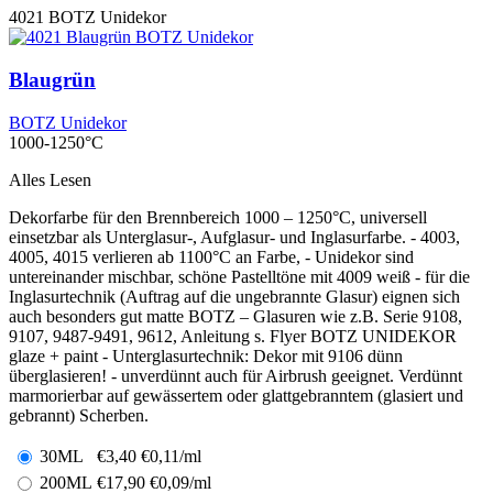
4021
BOTZ Unidekor
Blaugrün
BOTZ Unidekor
1000-1250°C
Alles Lesen
Dekorfarbe für den Brennbereich 1000 – 1250°C, universell
einsetzbar als Unterglasur-, Aufglasur- und Inglasurfarbe. - 4003,
4005, 4015 verlieren ab 1100°C an Farbe, - Unidekor sind
untereinander mischbar, schöne Pastelltöne mit 4009 weiß - für die
Inglasurtechnik (Auftrag auf die ungebrannte Glasur) eignen sich
auch besonders gut matte BOTZ – Glasuren wie z.B. Serie 9108,
9107, 9487-9491, 9612, Anleitung s. Flyer BOTZ UNIDEKOR
glaze + paint - Unterglasurtechnik: Dekor mit 9106 dünn
überglasieren! - unverdünnt auch für Airbrush geeignet. Verdünnt
marmorierbar auf gewässertem oder glattgebranntem (glasiert und
gebrannt) Scherben.
30ML
€
3,40
€0,11/ml
200ML
€
17,90
€0,09/ml