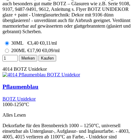
auch besonders gut matte BOTZ – Glasuren wie z.B. Serie 9108,
9107, 9487-9491, 9612, Anleitung s. Flyer BOTZ UNIDEKOR
glaze + paint - Unterglasurtechnik: Dekor mit 9106 dünn
überglasieren! - unverdünnt auch für Airbrush geeignet. Verdünnt
marmorierbar auf gewässertem oder glattgebranntem (glasiert und
gebrannt) Scherben.
30ML
€
3,40
€0,11/ml
200ML
€
17,90
€0,09/ml
Merken
Kaufen
4014
BOTZ Unidekor
Pflaumenblau
BOTZ Unidekor
1000-1250°C
Alles Lesen
Dekorfarbe für den Brennbereich 1000 – 1250°C, universell
einsetzbar als Unterglasur-, Aufglasur- und Inglasurfarbe. - 4003,
4005, 4015 verlieren ab 1100°C an Farbe, - Unidekor sind