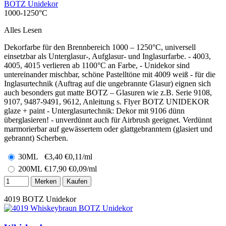
BOTZ Unidekor
1000-1250°C
Alles Lesen
Dekorfarbe für den Brennbereich 1000 – 1250°C, universell
einsetzbar als Unterglasur-, Aufglasur- und Inglasurfarbe. - 4003,
4005, 4015 verlieren ab 1100°C an Farbe, - Unidekor sind
untereinander mischbar, schöne Pastelltöne mit 4009 weiß - für die
Inglasurtechnik (Auftrag auf die ungebrannte Glasur) eignen sich
auch besonders gut matte BOTZ – Glasuren wie z.B. Serie 9108,
9107, 9487-9491, 9612, Anleitung s. Flyer BOTZ UNIDEKOR
glaze + paint - Unterglasurtechnik: Dekor mit 9106 dünn
überglasieren! - unverdünnt auch für Airbrush geeignet. Verdünnt
marmorierbar auf gewässertem oder glattgebranntem (glasiert und
gebrannt) Scherben.
30ML
€
3,40
€0,11/ml
200ML
€
17,90
€0,09/ml
Merken
Kaufen
4019
BOTZ Unidekor