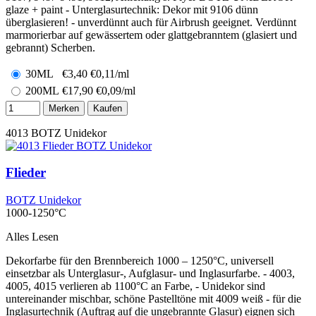
glaze + paint - Unterglasurtechnik: Dekor mit 9106 dünn
überglasieren! - unverdünnt auch für Airbrush geeignet. Verdünnt
marmorierbar auf gewässertem oder glattgebranntem (glasiert und
gebrannt) Scherben.
30ML
€
3,40
€0,11/ml
200ML
€
17,90
€0,09/ml
Merken
Kaufen
4013
BOTZ Unidekor
Flieder
BOTZ Unidekor
1000-1250°C
Alles Lesen
Dekorfarbe für den Brennbereich 1000 – 1250°C, universell
einsetzbar als Unterglasur-, Aufglasur- und Inglasurfarbe. - 4003,
4005, 4015 verlieren ab 1100°C an Farbe, - Unidekor sind
untereinander mischbar, schöne Pastelltöne mit 4009 weiß - für die
Inglasurtechnik (Auftrag auf die ungebrannte Glasur) eignen sich