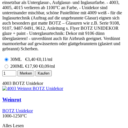
einsetzbar als Unterglasur-, Aufglasur- und Inglasurfarbe. - 4003,
4005, 4015 verlieren ab 1100°C an Farbe, - Unidekor sind
untereinander mischbar, schöne Pastelltöne mit 4009 weiß - für die
Inglasurtechnik (Auftrag auf die ungebrannte Glasur) eignen sich
auch besonders gut matte BOTZ – Glasuren wie z.B. Serie 9108,
9107, 9487-9491, 9612, Anleitung s. Flyer BOTZ UNIDEKOR
glaze + paint - Unterglasurtechnik: Dekor mit 9106 dünn
überglasieren! - unverdünnt auch für Airbrush geeignet. Verdünnt
marmorierbar auf gewässertem oder glattgebranntem (glasiert und
gebrannt) Scherben.
30ML
€
3,40
€0,11/ml
200ML
€
17,90
€0,09/ml
Merken
Kaufen
4003
BOTZ Unidekor
Weinrot
BOTZ Unidekor
1000-1250°C
Alles Lesen