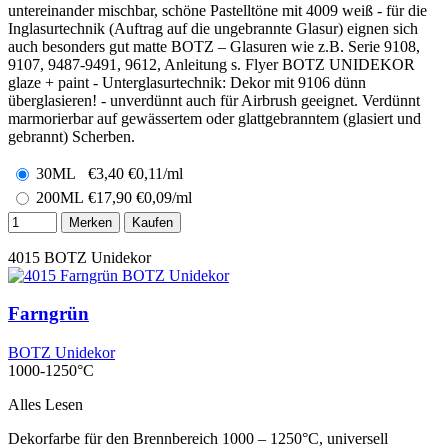
untereinander mischbar, schöne Pastelltöne mit 4009 weiß - für die
Inglasurtechnik (Auftrag auf die ungebrannte Glasur) eignen sich
auch besonders gut matte BOTZ – Glasuren wie z.B. Serie 9108,
9107, 9487-9491, 9612, Anleitung s. Flyer BOTZ UNIDEKOR
glaze + paint - Unterglasurtechnik: Dekor mit 9106 dünn
überglasieren! - unverdünnt auch für Airbrush geeignet. Verdünnt
marmorierbar auf gewässertem oder glattgebranntem (glasiert und
gebrannt) Scherben.
30ML
€
3,40
€0,11/ml
200ML
€
17,90
€0,09/ml
Merken
Kaufen
4015
BOTZ Unidekor
Farngrün
BOTZ Unidekor
1000-1250°C
Alles Lesen
Dekorfarbe für den Brennbereich 1000 – 1250°C, universell