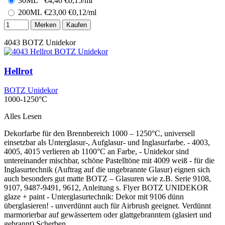
30ML
€
4,40
€0,15/ml
200ML
€
23,00
€0,12/ml
Merken
Kaufen
4043
BOTZ Unidekor
Hellrot
BOTZ Unidekor
1000-1250°C
Alles Lesen
Dekorfarbe für den Brennbereich 1000 – 1250°C, universell
einsetzbar als Unterglasur-, Aufglasur- und Inglasurfarbe. - 4003,
4005, 4015 verlieren ab 1100°C an Farbe, - Unidekor sind
untereinander mischbar, schöne Pastelltöne mit 4009 weiß - für die
Inglasurtechnik (Auftrag auf die ungebrannte Glasur) eignen sich
auch besonders gut matte BOTZ – Glasuren wie z.B. Serie 9108,
9107, 9487-9491, 9612, Anleitung s. Flyer BOTZ UNIDEKOR
glaze + paint - Unterglasurtechnik: Dekor mit 9106 dünn
überglasieren! - unverdünnt auch für Airbrush geeignet. Verdünnt
marmorierbar auf gewässertem oder glattgebranntem (glasiert und
gebrannt) Scherben.