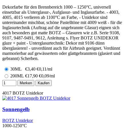
Dekorfarbe für den Brennbereich 1000 – 1250°C, universell
einsetzbar als Unterglasur-, Aufglasur- und Inglasurfarbe. - 4003,
4005, 4015 verlieren ab 1100°C an Farbe, - Unidekor sind
untereinander mischbar, schöne Pastelltöne mit 4009 weiß - für die
Inglasurtechnik (Auftrag auf die ungebrannte Glasur) eignen sich
auch besonders gut matte BOTZ – Glasuren wie z.B. Serie 9108,
9107, 9487-9491, 9612, Anleitung s. Flyer BOTZ UNIDEKOR
glaze + paint - Unterglasurtechnik: Dekor mit 9106 dünn
überglasieren! - unverdünnt auch für Airbrush geeignet. Verdünnt
marmorierbar auf gewässertem oder glattgebranntem (glasiert und
gebrannt) Scherben.
30ML
€
3,40
€0,11/ml
200ML
€
17,90
€0,09/ml
Merken
Kaufen
4017
BOTZ Unidekor
Sonnengelb
BOTZ Unidekor
1000-1250°C