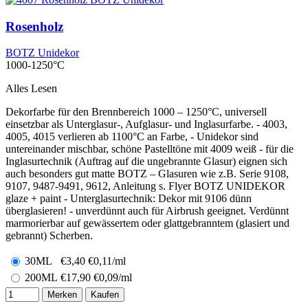
Rosenholz
BOTZ Unidekor
1000-1250°C
Alles Lesen
Dekorfarbe für den Brennbereich 1000 – 1250°C, universell
einsetzbar als Unterglasur-, Aufglasur- und Inglasurfarbe. - 4003,
4005, 4015 verlieren ab 1100°C an Farbe, - Unidekor sind
untereinander mischbar, schöne Pastelltöne mit 4009 weiß - für die
Inglasurtechnik (Auftrag auf die ungebrannte Glasur) eignen sich
auch besonders gut matte BOTZ – Glasuren wie z.B. Serie 9108,
9107, 9487-9491, 9612, Anleitung s. Flyer BOTZ UNIDEKOR
glaze + paint - Unterglasurtechnik: Dekor mit 9106 dünn
überglasieren! - unverdünnt auch für Airbrush geeignet. Verdünnt
marmorierbar auf gewässertem oder glattgebranntem (glasiert und
gebrannt) Scherben.
30ML
€
3,40
€0,11/ml
200ML
€
17,90
€0,09/ml
Merken
Kaufen