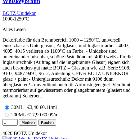
Whiskeybraun
BOTZ Unidekor
1000-1250°C
Alles Lesen
Dekorfarbe für den Brennbereich 1000 – 1250°C, universell
einsetzbar als Unterglasur-, Aufglasur- und Inglasurfarbe. - 4003,
4005, 4015 verlieren ab 1100°C an Farbe, - Unidekor sind
untereinander mischbar, schöne Pastelltöne mit 4009 weiß - für die
Inglasurtechnik (Auftrag auf die ungebrannte Glasur) eignen sich
auch besonders gut matte BOTZ – Glasuren wie z.B. Serie 9108,
9107, 9487-9491, 9612, Anleitung s. Flyer BOTZ UNIDEKOR
glaze + paint - Unterglasurtechnik: Dekor mit 9106 dünn
überglasieren! - unverdünnt auch für Airbrush geeignet. Verdünnt
marmorierbar auf gewässertem oder glattgebranntem (glasiert und
gebrannt) Scherben.
30ML
€
3,40
€0,11/ml
200ML
€
17,90
€0,09/ml
Merken
Kaufen
4020
BOTZ Unidekor