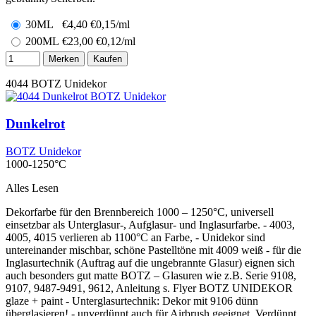
30ML
€
4,40
€0,15/ml
200ML
€
23,00
€0,12/ml
Merken
Kaufen
4044
BOTZ Unidekor
Dunkelrot
BOTZ Unidekor
1000-1250°C
Alles Lesen
Dekorfarbe für den Brennbereich 1000 – 1250°C, universell
einsetzbar als Unterglasur-, Aufglasur- und Inglasurfarbe. - 4003,
4005, 4015 verlieren ab 1100°C an Farbe, - Unidekor sind
untereinander mischbar, schöne Pastelltöne mit 4009 weiß - für die
Inglasurtechnik (Auftrag auf die ungebrannte Glasur) eignen sich
auch besonders gut matte BOTZ – Glasuren wie z.B. Serie 9108,
9107, 9487-9491, 9612, Anleitung s. Flyer BOTZ UNIDEKOR
glaze + paint - Unterglasurtechnik: Dekor mit 9106 dünn
überglasieren! - unverdünnt auch für Airbrush geeignet. Verdünnt