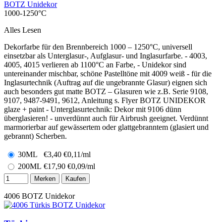
BOTZ Unidekor
1000-1250°C
Alles Lesen
Dekorfarbe für den Brennbereich 1000 – 1250°C, universell
einsetzbar als Unterglasur-, Aufglasur- und Inglasurfarbe. - 4003,
4005, 4015 verlieren ab 1100°C an Farbe, - Unidekor sind
untereinander mischbar, schöne Pastelltöne mit 4009 weiß - für die
Inglasurtechnik (Auftrag auf die ungebrannte Glasur) eignen sich
auch besonders gut matte BOTZ – Glasuren wie z.B. Serie 9108,
9107, 9487-9491, 9612, Anleitung s. Flyer BOTZ UNIDEKOR
glaze + paint - Unterglasurtechnik: Dekor mit 9106 dünn
überglasieren! - unverdünnt auch für Airbrush geeignet. Verdünnt
marmorierbar auf gewässertem oder glattgebranntem (glasiert und
gebrannt) Scherben.
30ML
€
3,40
€0,11/ml
200ML
€
17,90
€0,09/ml
Merken
Kaufen
4006
BOTZ Unidekor