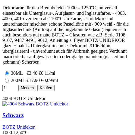
Dekorfarbe für den Brennbereich 1000 – 1250°C, universell
einsetzbar als Unterglasur-, Aufglasur- und Inglasurfarbe. - 4003,
4005, 4015 verlieren ab 1100°C an Farbe, - Unidekor sind
untereinander mischbar, schöne Pastelltöne mit 4009 weiß - für die
Inglasurtechnik (Auftrag auf die ungebrannte Glasur) eignen sich
auch besonders gut matte BOTZ – Glasuren wie z.B. Serie 9108,
9107, 9487-9491, 9612, Anleitung s. Flyer BOTZ UNIDEKOR
glaze + paint - Unterglasurtechnik: Dekor mit 9106 dünn
überglasieren! - unverdünnt auch für Airbrush geeignet. Verdünnt
marmorierbar auf gewässertem oder glattgebranntem (glasiert und
gebrannt) Scherben.
30ML
€
3,40
€0,11/ml
200ML
€
17,90
€0,09/ml
Merken
Kaufen
4004
BOTZ Unidekor
Schwarz
BOTZ Unidekor
1000-1250°C