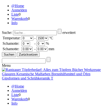
@Home
Anmelden
Liste
0
Warenkorb
0
Info
Suche:
erweitert
Temperatur:
-
°C
Schamotte:
-
%
Schamotte:
-
mm
Menu
@Home
Anmelden
Liste
0
Warenkorb
0
Info