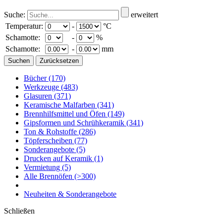
Suche:
erweitert
Temperatur:
-
°C
Schamotte:
-
%
Schamotte:
-
mm
Bücher
(170)
Werkzeuge
(483)
Glasuren
(371)
Keramische Malfarben
(341)
Brennhilfsmittel und Öfen
(149)
Gipsformen und Schrühkeramik
(341)
Ton & Rohstoffe
(286)
Töpferscheiben
(77)
Sonderangebote
(5)
Drucken auf Keramik
(1)
Vermietung
(5)
Alle Brennöfen
(>300)
Neuheiten & Sonderangebote
Schließen