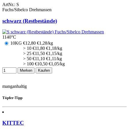
ArtNr.:
S
Fuchs/Sibelco Drehmassen
schwarz (Restbestände)
1140°C
10KG
€
12,80
€1,28/kg
> 10
€
11,80
€1,18/kg
> 25
€
11,50
€1,15/kg
> 50
€
11,10
€1,11/kg
> 100
€
10,50
€1,05/kg
Merken
Kaufen
manganhaltig
Töpfer-Tipp
KITTEC