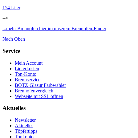
154 Liter
-->
...mehr Brennöfen hier im unserem Brennofen-Finder
Nach Oben
Service
Mein Account
Lieferkosten
Ton-Konto
Brennservice
BOTZ-Glasur Farbwähler
Brennofenvergleich
Webseite mit SSL öffnen
Aktuelles
Newsletter
Aktuelles
Töpfertipps
Tonkonto