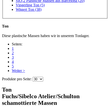
SIO-2 Plastische Massen aus Barcelona (20)
Vingerling Ton (5)
Witgert Ton (38)
Ton
Diese plastische Massen haben wir in unserem Tonlager.
Seiten:
1
2
3
4
5
Weiter >
Produkte pro Seite:
Ton
Fuchs/Sibelco Atelier/Schulton
schamottierte Massen