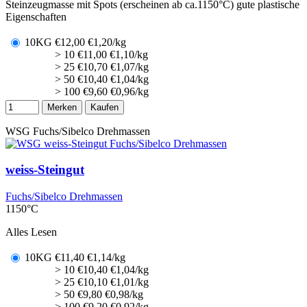
Steinzeugmasse mit Spots (erscheinen ab ca.1150°C) gute plastische
Eigenschaften
10KG
€
12,00
€1,20/kg
> 10
€
11,00
€1,10/kg
> 25
€
10,70
€1,07/kg
> 50
€
10,40
€1,04/kg
> 100
€
9,60
€0,96/kg
Merken
Kaufen
WSG
Fuchs/Sibelco Drehmassen
weiss-Steingut
Fuchs/Sibelco Drehmassen
1150°C
Alles Lesen
10KG
€
11,40
€1,14/kg
> 10
€
10,40
€1,04/kg
> 25
€
10,10
€1,01/kg
> 50
€
9,80
€0,98/kg
> 100
€
9,20
€0,92/kg