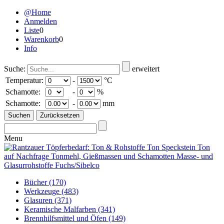
@Home
Anmelden
Liste
0
Warenkorb
0
Info
Suche:
erweitert
Temperatur:
-
°C
Schamotte:
-
%
Schamotte:
-
mm
Menu
Bücher
(170)
Werkzeuge
(483)
Glasuren
(371)
Keramische Malfarben
(341)
Brennhilfsmittel und Öfen
(149)