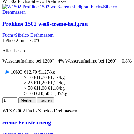
W1502
Fuchs/Sibelco Drehmassen
Profiline 1502 weiß-creme-hellgrau
Fuchs/Sibelco Drehmassen
15% 0.2mm
1320°C
Alles Lesen
Wasseraufnahme bei 1200°= 4% Wasseraufnahme bei 1260° = 0,8%
10KG
€
12,70
€1,27/kg
> 10
€
11,70
€1,17/kg
> 25
€
11,20
€1,12/kg
> 50
€
11,00
€1,10/kg
> 100
€
10,50
€1,05/kg
Merken
Kaufen
WFSZ2002
Fuchs/Sibelco Drehmassen
creme Feinsteinzeug