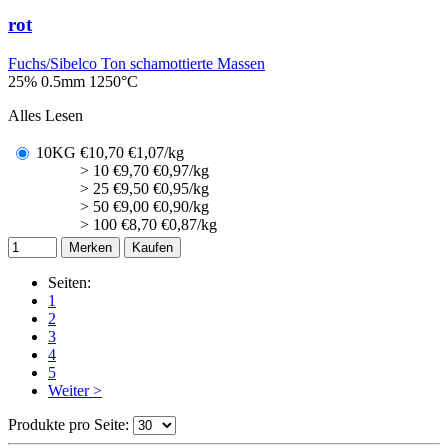
rot
Fuchs/Sibelco Ton schamottierte Massen
25% 0.5mm
1250°C
Alles Lesen
10KG
€
10,70
€1,07/kg
> 10
€
9,70
€0,97/kg
> 25
€
9,50
€0,95/kg
> 50
€
9,00
€0,90/kg
> 100
€
8,70
€0,87/kg
Merken
Kaufen
Seiten:
1
2
3
4
5
Weiter >
Produkte pro Seite: