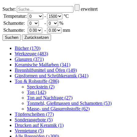
Suche:
erweitert
Temperatur:
-
°C
Schamotte:
-
%
Schamotte:
-
mm
Bücher
(170)
Werkzeuge
(483)
Glasuren
(371)
Keramische Malfarben
(341)
Brennhilfsmittel und Öfen
(149)
Gipsformen und Schrühkeramik
(341)
Ton & Rohstoffe
(286)
Speckstein
(2)
Ton
(142)
Ton auf Nachfrage
(27)
Tonmehl, Gießmassen und Schamotten
(53)
Masse- und Glasurrohstoffe
(62)
Töpferscheiben
(77)
Sonderangebote
(5)
Drucken auf Keramik
(1)
Vermietung
(5)
Alle Brennöfen
(>300)