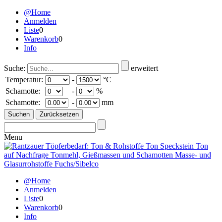
@Home
Anmelden
Liste
0
Warenkorb
0
Info
Suche:
erweitert
Temperatur:
-
°C
Schamotte:
-
%
Schamotte:
-
mm
Menu
@Home
Anmelden
Liste
0
Warenkorb
0
Info