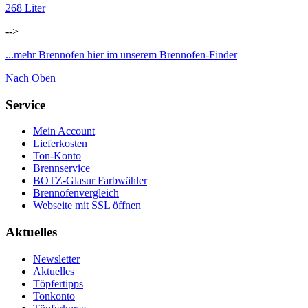
268 Liter
-->
...mehr Brennöfen hier im unserem Brennofen-Finder
Nach Oben
Service
Mein Account
Lieferkosten
Ton-Konto
Brennservice
BOTZ-Glasur Farbwähler
Brennofenvergleich
Webseite mit SSL öffnen
Aktuelles
Newsletter
Aktuelles
Töpfertipps
Tonkonto