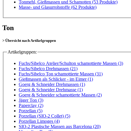
Tonmehl, Gießmassen und Schamotten
(53 Produkte)
Masse- und Glasurrohstoffe
(62 Produkte)
Ton
> Übersicht nach Artikelgruppen
Artikelgruppen:
Fuchs/Sibelco Atelier/Schulton schamottierte Massen (3)
Fuchs/Sibelco Drehmassen (21)
Fuchs/Sibelco Ton schamottierte Massen (31)
Gießmassen als Schlicker - im Eimer (1)
Goerg & Schneider Drehmassen (1)
Goerg & Schneider Drehmasse (1)
Goerg & Schneider schamottierte Massen (2)
Jäger Ton (3)
Paperclay (2)
Porzellan (5)
Porzellan (SIO-2 Collet) (5)
Porzellan Limoges (4)
SIO-2 Plastische Massen aus Barcelona (20)