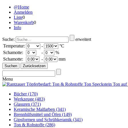
@Home
Anmelden
Liste
0
Warenkorb
0
Info
Suche:
erweitert
Temperatur:
-
°C
Schamotte:
-
%
Schamotte:
-
mm
Menu
Bücher
(170)
Werkzeuge
(483)
Glasuren
(371)
Keramische Malfarben
(341)
Brennhilfsmittel und Öfen
(149)
Gipsformen und Schrühkeramik
(341)
Ton & Rohstoffe
(286)