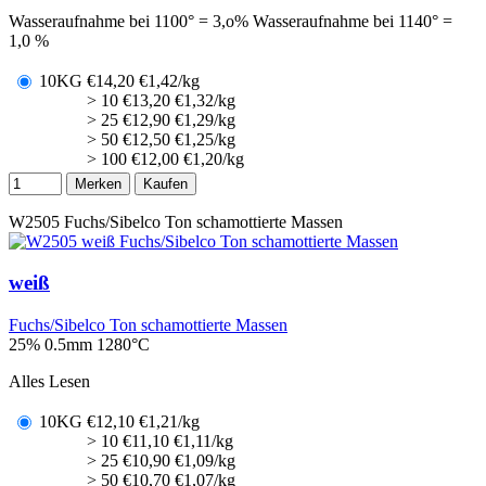
Wasseraufnahme bei 1100° = 3,o% Wasseraufnahme bei 1140° =
1,0 %
10KG
€
14,20
€1,42/kg
> 10
€
13,20
€1,32/kg
> 25
€
12,90
€1,29/kg
> 50
€
12,50
€1,25/kg
> 100
€
12,00
€1,20/kg
Merken
Kaufen
W2505
Fuchs/Sibelco Ton schamottierte Massen
weiß
Fuchs/Sibelco Ton schamottierte Massen
25% 0.5mm
1280°C
Alles Lesen
10KG
€
12,10
€1,21/kg
> 10
€
11,10
€1,11/kg
> 25
€
10,90
€1,09/kg
> 50
€
10,70
€1,07/kg