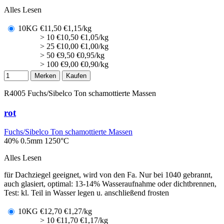
Alles Lesen
10KG
€
11,50
€1,15/kg
> 10
€
10,50
€1,05/kg
> 25
€
10,00
€1,00/kg
> 50
€
9,50
€0,95/kg
> 100
€
9,00
€0,90/kg
Merken
Kaufen
R4005
Fuchs/Sibelco Ton schamottierte Massen
rot
Fuchs/Sibelco Ton schamottierte Massen
40% 0.5mm
1250°C
Alles Lesen
für Dachziegel geeignet, wird von den Fa. Nur bei 1040 gebrannt,
auch glasiert, optimal: 13-14% Wasseraufnahme oder dichtbrennen,
Test: kl. Teil in Wasser legen u. anschließend frosten
10KG
€
12,70
€1,27/kg
> 10
€
11,70
€1,17/kg