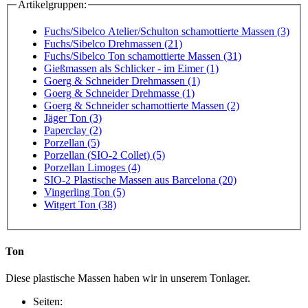
Artikelgruppen:
Fuchs/Sibelco Atelier/Schulton schamottierte Massen (3)
Fuchs/Sibelco Drehmassen (21)
Fuchs/Sibelco Ton schamottierte Massen (31)
Gießmassen als Schlicker - im Eimer (1)
Goerg & Schneider Drehmassen (1)
Goerg & Schneider Drehmasse (1)
Goerg & Schneider schamottierte Massen (2)
Jäger Ton (3)
Paperclay (2)
Porzellan (5)
Porzellan (SIO-2 Collet) (5)
Porzellan Limoges (4)
SIO-2 Plastische Massen aus Barcelona (20)
Vingerling Ton (5)
Witgert Ton (38)
Ton
Diese plastische Massen haben wir in unserem Tonlager.
Seiten: