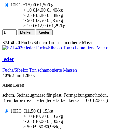
10KG
€
15,00
€1,50/kg
> 10
€
14,00
€1,40/kg
> 25
€
13,80
€1,38/kg
> 50
€
13,50
€1,35/kg
> 100
€
12,90
€1,29/kg
Merken
Kaufen
SZL4020
Fuchs/Sibelco Ton schamottierte Massen
leder
Fuchs/Sibelco Ton schamottierte Massen
40% 2mm
1280°C
Alles Lesen
scham. Steinzeugmasse für plast. Formgebungsmethoden,
Brennfarbe rosa - leder (lederfarben bei ca. 1100-1200°C)
10KG
€
11,50
€1,15/kg
> 10
€
10,50
€1,05/kg
> 25
€
10,00
€1,00/kg
> 50
€
9,50
€0,95/kg