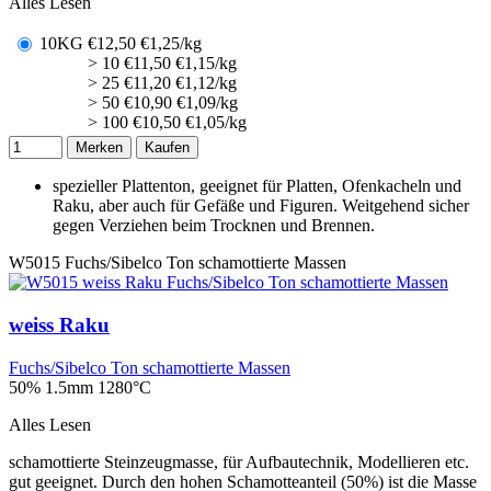
Alles Lesen
10KG
€
12,50
€1,25/kg
> 10
€
11,50
€1,15/kg
> 25
€
11,20
€1,12/kg
> 50
€
10,90
€1,09/kg
> 100
€
10,50
€1,05/kg
Merken
Kaufen
spezieller Plattenton, geeignet für Platten, Ofenkacheln und
Raku, aber auch für Gefäße und Figuren. Weitgehend sicher
gegen Verziehen beim Trocknen und Brennen.
W5015
Fuchs/Sibelco Ton schamottierte Massen
weiss Raku
Fuchs/Sibelco Ton schamottierte Massen
50% 1.5mm
1280°C
Alles Lesen
schamottierte Steinzeugmasse, für Aufbautechnik, Modellieren etc.
gut geeignet. Durch den hohen Schamotteanteil (50%) ist die Masse