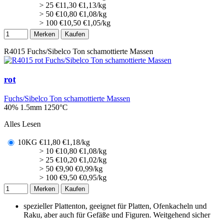
> 25
€
11,30
€1,13/kg
> 50
€
10,80
€1,08/kg
> 100
€
10,50
€1,05/kg
Merken
Kaufen
R4015
Fuchs/Sibelco Ton schamottierte Massen
rot
Fuchs/Sibelco Ton schamottierte Massen
40% 1.5mm
1250°C
Alles Lesen
10KG
€
11,80
€1,18/kg
> 10
€
10,80
€1,08/kg
> 25
€
10,20
€1,02/kg
> 50
€
9,90
€0,99/kg
> 100
€
9,50
€0,95/kg
Merken
Kaufen
spezieller Plattenton, geeignet für Platten, Ofenkacheln und
Raku, aber auch für Gefäße und Figuren. Weitgehend sicher