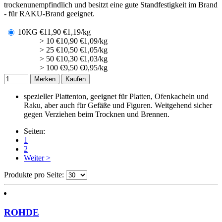
trockenunempfindlich und besitzt eine gute Standfestigkeit im Brand
- für RAKU-Brand geeignet.
10KG
€
11,90
€1,19/kg
> 10
€
10,90
€1,09/kg
> 25
€
10,50
€1,05/kg
> 50
€
10,30
€1,03/kg
> 100
€
9,50
€0,95/kg
Merken
Kaufen
spezieller Plattenton, geeignet für Platten, Ofenkacheln und
Raku, aber auch für Gefäße und Figuren. Weitgehend sicher
gegen Verziehen beim Trocknen und Brennen.
Seiten:
1
2
Weiter >
Produkte pro Seite:
ROHDE