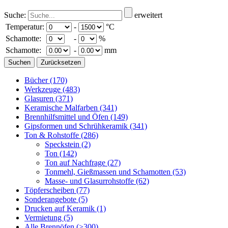
Suche:
erweitert
Temperatur:
-
°C
Schamotte:
-
%
Schamotte:
-
mm
Bücher
(170)
Werkzeuge
(483)
Glasuren
(371)
Keramische Malfarben
(341)
Brennhilfsmittel und Öfen
(149)
Gipsformen und Schrühkeramik
(341)
Ton & Rohstoffe
(286)
Speckstein
(2)
Ton
(142)
Ton auf Nachfrage
(27)
Tonmehl, Gießmassen und Schamotten
(53)
Masse- und Glasurrohstoffe
(62)
Töpferscheiben
(77)
Sonderangebote
(5)
Drucken auf Keramik
(1)
Vermietung
(5)
Alle Brennöfen
(>300)