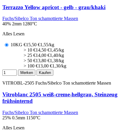
Terrazzo Yellow apricot - gelb - grau/khaki
Fuchs/Sibelco Ton schamottierte Massen
40% 2mm
1280°C
Alles Lesen
10KG
€
15,50
€1,55/kg
> 10
€
14,50
€1,45/kg
> 25
€
14,00
€1,40/kg
> 50
€
13,80
€1,38/kg
> 100
€
13,00
€1,30/kg
Merken
Kaufen
VITROBL-2505
Fuchs/Sibelco Ton schamottierte Massen
Vitroblanc 2505 weiß-creme-hellgrau, Steinzeug
frühsinternd
Fuchs/Sibelco Ton schamottierte Massen
25% 0.5mm
1150°C
Alles Lesen