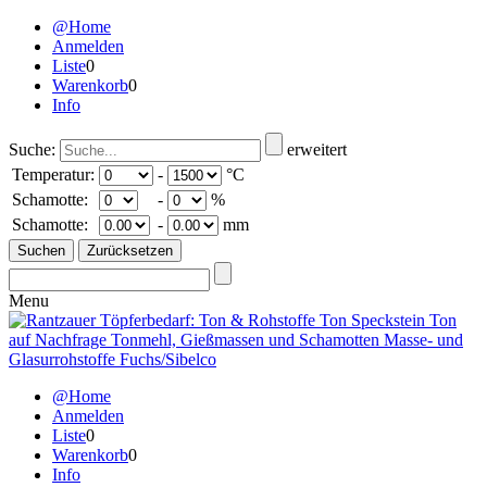
@Home
Anmelden
Liste
0
Warenkorb
0
Info
Suche:
erweitert
Temperatur:
-
°C
Schamotte:
-
%
Schamotte:
-
mm
Menu
@Home
Anmelden
Liste
0
Warenkorb
0
Info