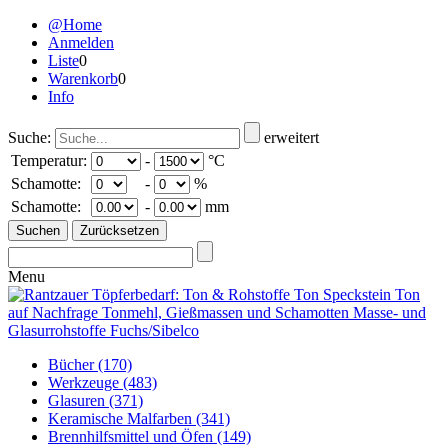
@Home
Anmelden
Liste
0
Warenkorb
0
Info
Suche:
erweitert
Temperatur:
-
°C
Schamotte:
-
%
Schamotte:
-
mm
Menu
Bücher
(170)
Werkzeuge
(483)
Glasuren
(371)
Keramische Malfarben
(341)
Brennhilfsmittel und Öfen
(149)