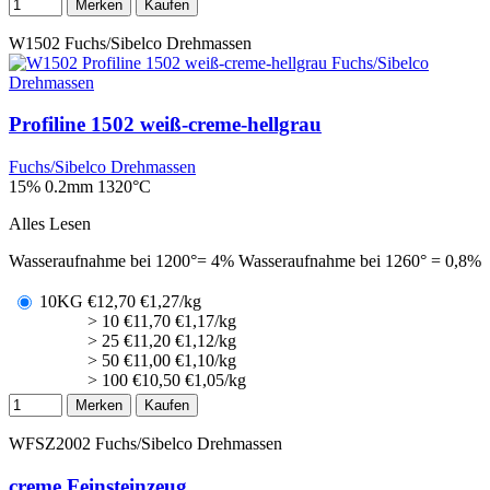
Merken
Kaufen
W1502
Fuchs/Sibelco Drehmassen
Profiline 1502 weiß-creme-hellgrau
Fuchs/Sibelco Drehmassen
15% 0.2mm
1320°C
Alles Lesen
Wasseraufnahme bei 1200°= 4% Wasseraufnahme bei 1260° = 0,8%
10KG
€
12,70
€1,27/kg
> 10
€
11,70
€1,17/kg
> 25
€
11,20
€1,12/kg
> 50
€
11,00
€1,10/kg
> 100
€
10,50
€1,05/kg
Merken
Kaufen
WFSZ2002
Fuchs/Sibelco Drehmassen
creme Feinsteinzeug