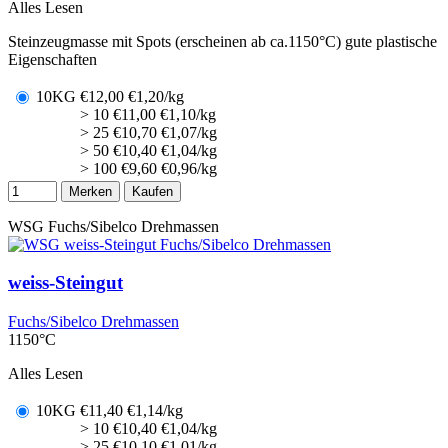
Alles Lesen
Steinzeugmasse mit Spots (erscheinen ab ca.1150°C) gute plastische
Eigenschaften
10KG
€
12,00
€1,20/kg
> 10
€
11,00
€1,10/kg
> 25
€
10,70
€1,07/kg
> 50
€
10,40
€1,04/kg
> 100
€
9,60
€0,96/kg
Merken
Kaufen
WSG
Fuchs/Sibelco Drehmassen
weiss-Steingut
Fuchs/Sibelco Drehmassen
1150°C
Alles Lesen
10KG
€
11,40
€1,14/kg
> 10
€
10,40
€1,04/kg
> 25
€
10,10
€1,01/kg