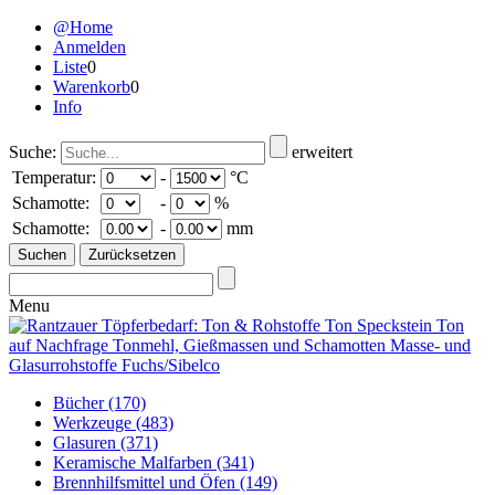
@Home
Anmelden
Liste
0
Warenkorb
0
Info
Suche:
erweitert
Temperatur:
-
°C
Schamotte:
-
%
Schamotte:
-
mm
Menu
Bücher
(170)
Werkzeuge
(483)
Glasuren
(371)
Keramische Malfarben
(341)
Brennhilfsmittel und Öfen
(149)