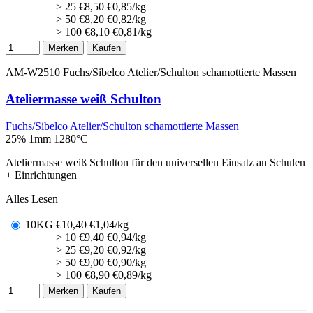
> 25
€
8,50
€0,85/kg
> 50
€
8,20
€0,82/kg
> 100
€
8,10
€0,81/kg
Merken
Kaufen
AM-W2510
Fuchs/Sibelco Atelier/Schulton schamottierte Massen
Ateliermasse weiß Schulton
Fuchs/Sibelco Atelier/Schulton schamottierte Massen
25% 1mm
1280°C
Ateliermasse weiß Schulton für den universellen Einsatz an Schulen
+ Einrichtungen
Alles Lesen
10KG
€
10,40
€1,04/kg
> 10
€
9,40
€0,94/kg
> 25
€
9,20
€0,92/kg
> 50
€
9,00
€0,90/kg
> 100
€
8,90
€0,89/kg
Merken
Kaufen