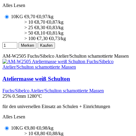
Alles Lesen
10KG
€
9,70
€0,97/kg
> 10
€
8,70
€0,87/kg
> 25
€
8,30
€0,83/kg
> 50
€
8,10
€0,81/kg
> 100
€
7,30
€0,73/kg
Merken
Kaufen
AM-W2505
Fuchs/Sibelco Atelier/Schulton schamottierte Massen
Ateliermasse weiß Schulton
Fuchs/Sibelco Atelier/Schulton schamottierte Massen
25% 0.5mm
1280°C
für den universellen Einsatz an Schulen + Einrichtungen
Alles Lesen
10KG
€
9,80
€0,98/kg
> 10
€
8,80
€0,88/kg