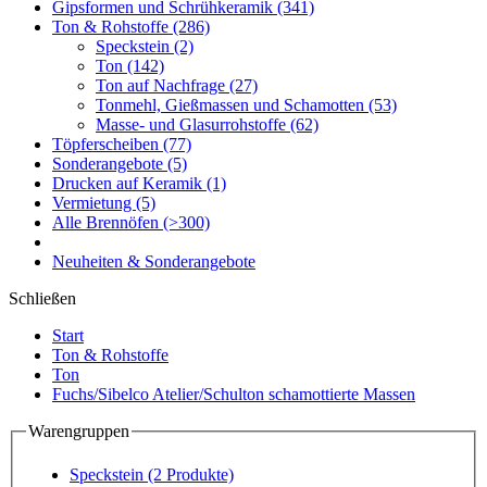
Gipsformen und Schrühkeramik
(341)
Ton & Rohstoffe
(286)
Speckstein
(2)
Ton
(142)
Ton auf Nachfrage
(27)
Tonmehl, Gießmassen und Schamotten
(53)
Masse- und Glasurrohstoffe
(62)
Töpferscheiben
(77)
Sonderangebote
(5)
Drucken auf Keramik
(1)
Vermietung
(5)
Alle Brennöfen
(>300)
Neuheiten & Sonderangebote
Schließen
Start
Ton & Rohstoffe
Ton
Fuchs/Sibelco Atelier/Schulton schamottierte Massen
Warengruppen
Speckstein
(2 Produkte)