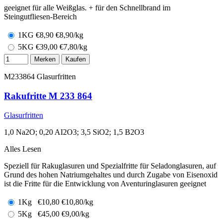
geeignet für alle Weißglas. + für den Schnellbrand im
Steingutfliesen-Bereich
1KG
€
8,90
€8,90/kg
5KG
€
39,00
€7,80/kg
Merken
Kaufen
M233864
Glasurfritten
Rakufritte M 233 864
Glasurfritten
1,0 Na2O; 0,20 AI2O3; 3,5 SiO2; 1,5 B2O3
Alles Lesen
Speziell für Rakuglasuren und Spezialfritte für Seladonglasuren, auf
Grund des hohen Natriumgehaltes und durch Zugabe von Eisenoxid
ist die Fritte für die Entwicklung von Aventuringlasuren geeignet
1Kg
€
10,80
€10,80/kg
5Kg
€
45,00
€9,00/kg