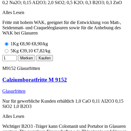
0,2 Na2O; 0,15 AI2O3; 2,0 SiO2; 0,5 K2O; 0,3 B2O3; 0,3 ZnO
Alles Lesen
Fritte mit hohem WAK, geeignet für die Entwicklung von Matt-,
Seidenmatt- und Craqueléeglasuren sowie für die Anhebung des
WAK bei Glasuren
1Kg
€
8,90
€8,90/kg
5Kg
€
39,10
€7,82/kg
Merken
Kaufen
M9152
Glasurfritten
Calziumboratfritte M 9152
Glasurfritten
Nur für gewerbliche Kunden erhältlich 1,0 CaO 0,11 AI2O3 0,15
SiO2 1,0 B2O3
Alles Lesen
Wichtiger B2O3 -Träger kann Colomanit und Portabor in Glasuren