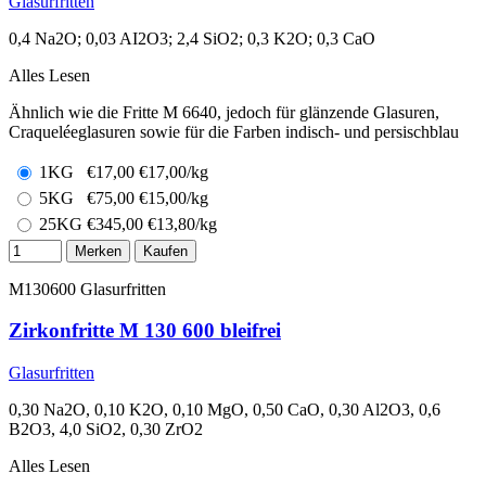
Glasurfritten
0,4 Na2O; 0,03 AI2O3; 2,4 SiO2; 0,3 K2O; 0,3 CaO
Alles Lesen
Ähnlich wie die Fritte M 6640, jedoch für glänzende Glasuren,
Craqueléeglasuren sowie für die Farben indisch- und persischblau
1KG
€
17,00
€17,00/kg
5KG
€
75,00
€15,00/kg
25KG
€
345,00
€13,80/kg
Merken
Kaufen
M130600
Glasurfritten
Zirkonfritte M 130 600 bleifrei
Glasurfritten
0,30 Na2O, 0,10 K2O, 0,10 MgO, 0,50 CaO, 0,30 Al2O3, 0,6
B2O3, 4,0 SiO2, 0,30 ZrO2
Alles Lesen