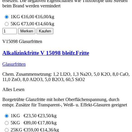
ersetzen. Die negativen Eigenschaften wie Thixotropie und Streuen
beim Brand werden vermindert
1KG
€
16,00
€16,00/kg
5KG
€
73,00
€14,60/kg
Merken
Kaufen
V15098
Glasurfritten
Alkalizinkfritte V 15098 bleifr.Fritte
Glasurfritten
Chem. Zusammensetzung: 1,2 LI2O, 1,3 Na2O, 5,0 K2O, 8,0 CaO,
11,0 ZnO, 8,0 Al2O3, 5,0 B2O3, 60,5 SiO2
Alles Lesen
Borgetrübte Glanzfritte mit hoher Oberflächenspannung, durch
entspr. Zusätze für Transparent-, Weiß- u. Effekt-Glasuren geeignet
1KG
€
23,50
€23,50/kg
5KG
€
89,00
€17,80/kg
25KG
€
359,00
€14,36/kg