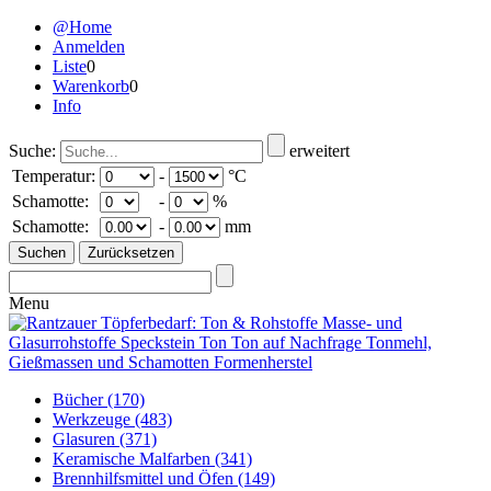
@Home
Anmelden
Liste
0
Warenkorb
0
Info
Suche:
erweitert
Temperatur:
-
°C
Schamotte:
-
%
Schamotte:
-
mm
Menu
Bücher
(170)
Werkzeuge
(483)
Glasuren
(371)
Keramische Malfarben
(341)
Brennhilfsmittel und Öfen
(149)