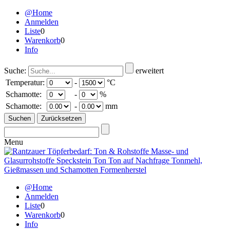
@Home
Anmelden
Liste
0
Warenkorb
0
Info
Suche:
erweitert
Temperatur:
-
°C
Schamotte:
-
%
Schamotte:
-
mm
Menu
@Home
Anmelden
Liste
0
Warenkorb
0
Info