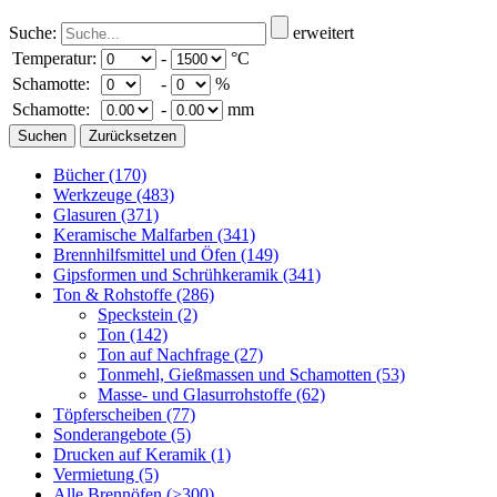
Suche:
erweitert
Temperatur:
-
°C
Schamotte:
-
%
Schamotte:
-
mm
Bücher
(170)
Werkzeuge
(483)
Glasuren
(371)
Keramische Malfarben
(341)
Brennhilfsmittel und Öfen
(149)
Gipsformen und Schrühkeramik
(341)
Ton & Rohstoffe
(286)
Speckstein
(2)
Ton
(142)
Ton auf Nachfrage
(27)
Tonmehl, Gießmassen und Schamotten
(53)
Masse- und Glasurrohstoffe
(62)
Töpferscheiben
(77)
Sonderangebote
(5)
Drucken auf Keramik
(1)
Vermietung
(5)
Alle Brennöfen
(>300)