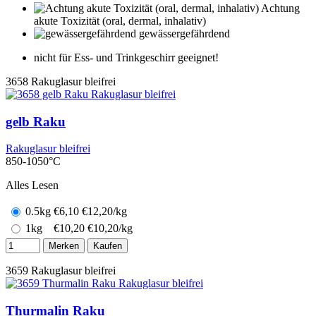
Achtung
akute Toxizität (oral, dermal, inhalativ)
gewässergefährdend
nicht für Ess- und Trinkgeschirr geeignet!
3658
Rakuglasur bleifrei
gelb Raku
Rakuglasur bleifrei
850-1050°C
Alles Lesen
0.5kg
€
6,10
€12,20/kg
1kg
€
10,20
€10,20/kg
Merken
Kaufen
3659
Rakuglasur bleifrei
Thurmalin Raku