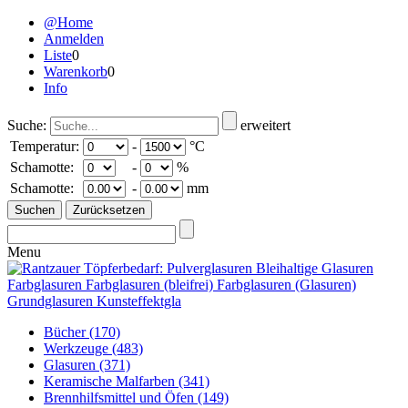
@Home
Anmelden
Liste
0
Warenkorb
0
Info
Suche:
erweitert
Temperatur:
-
°C
Schamotte:
-
%
Schamotte:
-
mm
Menu
Bücher
(170)
Werkzeuge
(483)
Glasuren
(371)
Keramische Malfarben
(341)
Brennhilfsmittel und Öfen
(149)