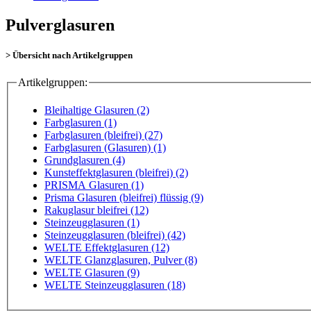
Pulverglasuren
> Übersicht nach Artikelgruppen
Artikelgruppen:
Bleihaltige Glasuren (2)
Farbglasuren (1)
Farbglasuren (bleifrei) (27)
Farbglasuren (Glasuren) (1)
Grundglasuren (4)
Kunsteffektglasuren (bleifrei) (2)
PRISMA Glasuren (1)
Prisma Glasuren (bleifrei) flüssig (9)
Rakuglasur bleifrei (12)
Steinzeugglasuren (1)
Steinzeugglasuren (bleifrei) (42)
WELTE Effektglasuren (12)
WELTE Glanzglasuren, Pulver (8)
WELTE Glasuren (9)
WELTE Steinzeugglasuren (18)