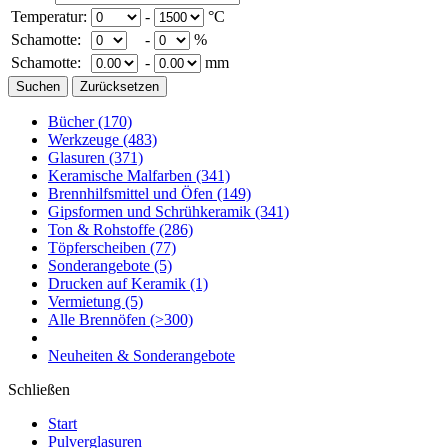
Temperatur:
-
°C
Schamotte:
-
%
Schamotte:
-
mm
Bücher
(170)
Werkzeuge
(483)
Glasuren
(371)
Keramische Malfarben
(341)
Brennhilfsmittel und Öfen
(149)
Gipsformen und Schrühkeramik
(341)
Ton & Rohstoffe
(286)
Töpferscheiben
(77)
Sonderangebote
(5)
Drucken auf Keramik
(1)
Vermietung
(5)
Alle Brennöfen
(>300)
Neuheiten & Sonderangebote
Schließen
Start
Pulverglasuren