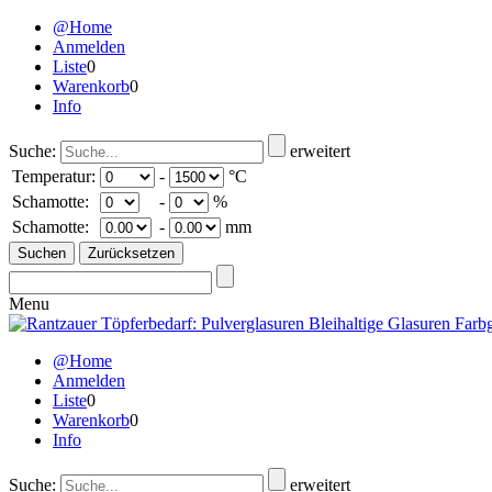
@Home
Anmelden
Liste
0
Warenkorb
0
Info
Suche:
erweitert
Temperatur:
-
°C
Schamotte:
-
%
Schamotte:
-
mm
Menu
@Home
Anmelden
Liste
0
Warenkorb
0
Info
Suche:
erweitert