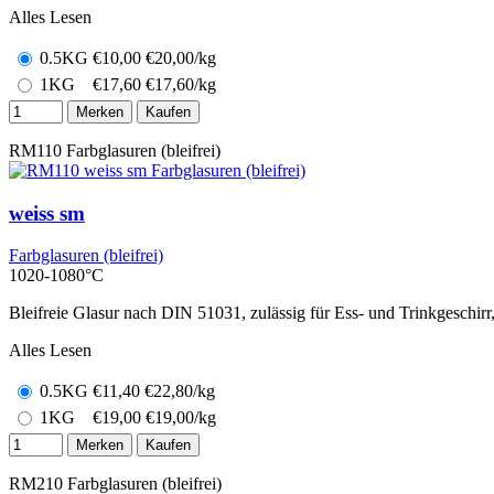
Alles Lesen
0.5KG
€
10,00
€20,00/kg
1KG
€
17,60
€17,60/kg
Merken
Kaufen
RM110
Farbglasuren (bleifrei)
weiss sm
Farbglasuren (bleifrei)
1020-1080°C
Bleifreie Glasur nach DIN 51031, zulässig für Ess- und Trinkgeschir
Alles Lesen
0.5KG
€
11,40
€22,80/kg
1KG
€
19,00
€19,00/kg
Merken
Kaufen
RM210
Farbglasuren (bleifrei)