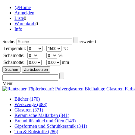
@Home
Anmelden
Liste
0
Warenkorb
0
Info
Suche:
erweitert
Temperatur:
-
°C
Schamotte:
-
%
Schamotte:
-
mm
Menu
Bücher
(170)
Werkzeuge
(483)
Glasuren
(371)
Keramische Malfarben
(341)
Brennhilfsmittel und Öfen
(149)
Gipsformen und Schrühkeramik
(341)
Ton & Rohstoffe
(286)