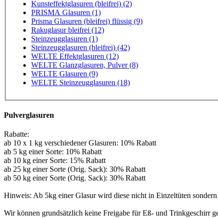
Kunsteffektglasuren (bleifrei) (2)
PRISMA Glasuren (1)
Prisma Glasuren (bleifrei) flüssig (9)
Rakuglasur bleifrei (12)
Steinzeugglasuren (1)
Steinzeugglasuren (bleifrei) (42)
WELTE Effektglasuren (12)
WELTE Glanzglasuren, Pulver (8)
WELTE Glasuren (9)
WELTE Steinzeugglasuren (18)
Pulverglasuren
Rabatte:
ab 10 x 1 kg verschiedener Glasuren: 10% Rabatt
ab 5 kg einer Sorte: 10% Rabatt
ab 10 kg einer Sorte: 15% Rabatt
ab 25 kg einer Sorte (Orig. Sack): 30% Rabatt
ab 50 kg einer Sorte (Orig. Sack): 30% Rabatt
Hinweis: Ab 5kg einer Glasur wird diese nicht in Einzeltüten sondern
Wir können grundsätzlich keine Freigabe für Eß- und Trinkgeschirr 