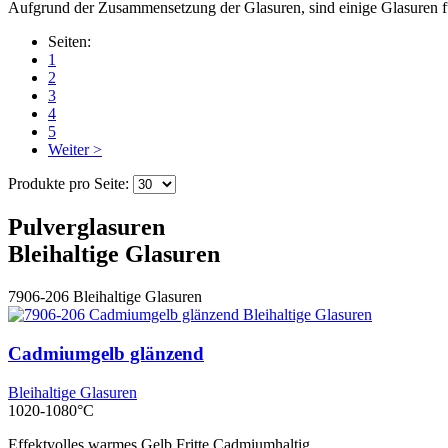
Aufgrund der Zusammensetzung der Glasuren, sind einige Glasuren für
Seiten:
1
2
3
4
5
Weiter >
Produkte pro Seite:
Pulverglasuren
Bleihaltige Glasuren
7906-206
Bleihaltige Glasuren
Cadmiumgelb glänzend
Bleihaltige Glasuren
1020-1080°C
Effektvolles warmes Gelb Fritte Cadmiumhaltig