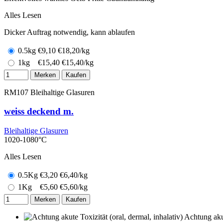
Alles Lesen
Dicker Auftrag notwendig, kann ablaufen
0.5kg
€
9,10
€18,20/kg
1kg
€
15,40
€15,40/kg
Merken
Kaufen
RM107
Bleihaltige Glasuren
weiss deckend m.
Bleihaltige Glasuren
1020-1080°C
Alles Lesen
0.5Kg
€
3,20
€6,40/kg
1Kg
€
5,60
€5,60/kg
Merken
Kaufen
Achtung akut