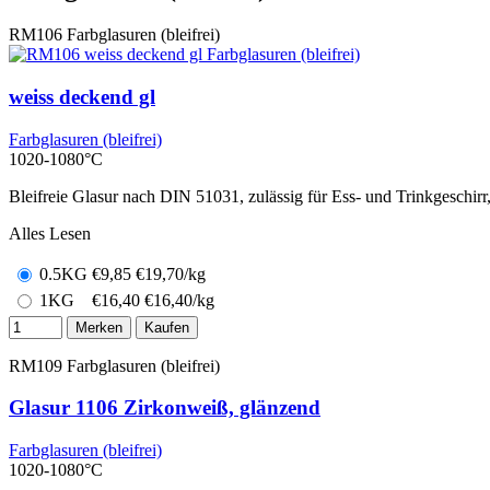
RM106
Farbglasuren (bleifrei)
weiss deckend gl
Farbglasuren (bleifrei)
1020-1080°C
Bleifreie Glasur nach DIN 51031, zulässig für Ess- und Trinkgeschir
Alles Lesen
0.5KG
€
9,85
€19,70/kg
1KG
€
16,40
€16,40/kg
Merken
Kaufen
RM109
Farbglasuren (bleifrei)
Glasur 1106 Zirkonweiß, glänzend
Farbglasuren (bleifrei)
1020-1080°C