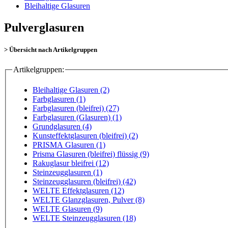
Bleihaltige Glasuren
Pulverglasuren
> Übersicht nach Artikelgruppen
Artikelgruppen:
Bleihaltige Glasuren (2)
Farbglasuren (1)
Farbglasuren (bleifrei) (27)
Farbglasuren (Glasuren) (1)
Grundglasuren (4)
Kunsteffektglasuren (bleifrei) (2)
PRISMA Glasuren (1)
Prisma Glasuren (bleifrei) flüssig (9)
Rakuglasur bleifrei (12)
Steinzeugglasuren (1)
Steinzeugglasuren (bleifrei) (42)
WELTE Effektglasuren (12)
WELTE Glanzglasuren, Pulver (8)
WELTE Glasuren (9)
WELTE Steinzeugglasuren (18)