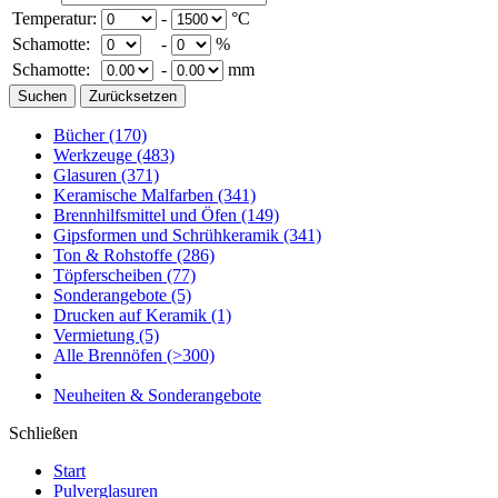
Temperatur:
-
°C
Schamotte:
-
%
Schamotte:
-
mm
Bücher
(170)
Werkzeuge
(483)
Glasuren
(371)
Keramische Malfarben
(341)
Brennhilfsmittel und Öfen
(149)
Gipsformen und Schrühkeramik
(341)
Ton & Rohstoffe
(286)
Töpferscheiben
(77)
Sonderangebote
(5)
Drucken auf Keramik
(1)
Vermietung
(5)
Alle Brennöfen
(>300)
Neuheiten & Sonderangebote
Schließen
Start
Pulverglasuren