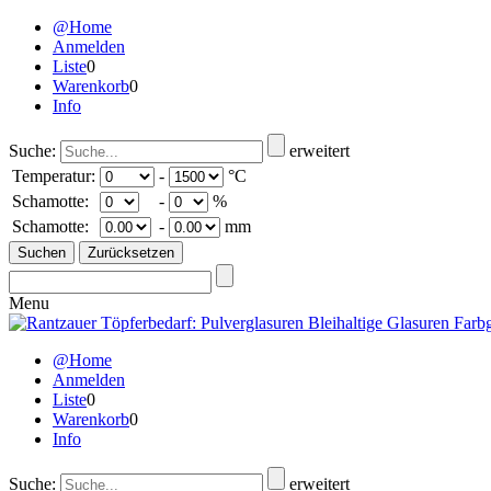
@Home
Anmelden
Liste
0
Warenkorb
0
Info
Suche:
erweitert
Temperatur:
-
°C
Schamotte:
-
%
Schamotte:
-
mm
Menu
@Home
Anmelden
Liste
0
Warenkorb
0
Info
Suche:
erweitert