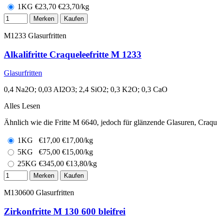
1KG
€
23,70
€23,70/kg
Merken
Kaufen
M1233
Glasurfritten
Alkalifritte Craqueleefritte M 1233
Glasurfritten
0,4 Na2O; 0,03 AI2O3; 2,4 SiO2; 0,3 K2O; 0,3 CaO
Alles Lesen
Ähnlich wie die Fritte M 6640, jedoch für glänzende Glasuren, Craqu
1KG
€
17,00
€17,00/kg
5KG
€
75,00
€15,00/kg
25KG
€
345,00
€13,80/kg
Merken
Kaufen
M130600
Glasurfritten
Zirkonfritte M 130 600 bleifrei