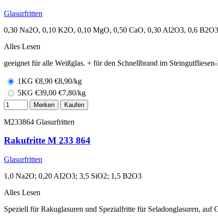
Glasurfritten
0,30 Na2O, 0,10 K2O, 0,10 MgO, 0,50 CaO, 0,30 Al2O3, 0,6 B2O3,
Alles Lesen
geeignet für alle Weißglas. + für den Schnellbrand im Steingutfliesen
1KG
€
8,90
€8,90/kg
5KG
€
39,00
€7,80/kg
Merken
Kaufen
M233864
Glasurfritten
Rakufritte M 233 864
Glasurfritten
1,0 Na2O; 0,20 AI2O3; 3,5 SiO2; 1,5 B2O3
Alles Lesen
Speziell für Rakuglasuren und Spezialfritte für Seladonglasuren, au