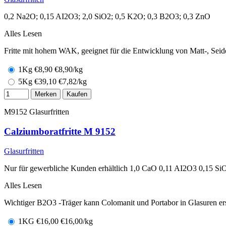
0,2 Na2O; 0,15 AI2O3; 2,0 SiO2; 0,5 K2O; 0,3 B2O3; 0,3 ZnO
Alles Lesen
Fritte mit hohem WAK, geeignet für die Entwicklung von Matt-, Sei
1Kg
€
8,90
€8,90/kg
5Kg
€
39,10
€7,82/kg
Merken
Kaufen
M9152
Glasurfritten
Calziumboratfritte M 9152
Glasurfritten
Nur für gewerbliche Kunden erhältlich 1,0 CaO 0,11 AI2O3 0,15 S
Alles Lesen
Wichtiger B2O3 -Träger kann Colomanit und Portabor in Glasuren er
1KG
€
16,00
€16,00/kg