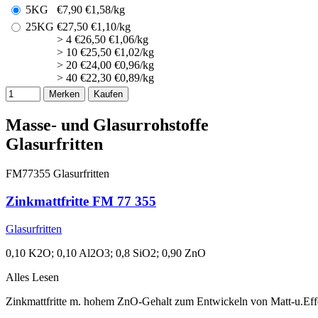
5KG
€
7,90
€1,58/kg
25KG
€
27,50
€1,10/kg
> 4
€
26,50
€1,06/kg
> 10
€
25,50
€1,02/kg
> 20
€
24,00
€0,96/kg
> 40
€
22,30
€0,89/kg
Merken
Kaufen
Masse- und Glasurrohstoffe
Glasurfritten
FM77355
Glasurfritten
Zinkmattfritte FM 77 355
Glasurfritten
0,10 K2O; 0,10 Al2O3; 0,8 SiO2; 0,90 ZnO
Alles Lesen
Zinkmattfritte m. hohem ZnO-Gehalt zum Entwickeln von Matt-u.Ef