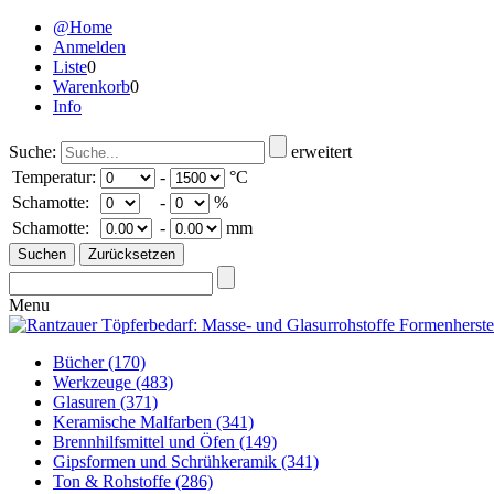
@Home
Anmelden
Liste
0
Warenkorb
0
Info
Suche:
erweitert
Temperatur:
-
°C
Schamotte:
-
%
Schamotte:
-
mm
Menu
Bücher
(170)
Werkzeuge
(483)
Glasuren
(371)
Keramische Malfarben
(341)
Brennhilfsmittel und Öfen
(149)
Gipsformen und Schrühkeramik
(341)
Ton & Rohstoffe
(286)