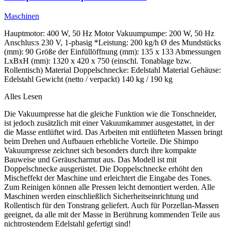
Maschinen
Hauptmotor: 400 W, 50 Hz Motor Vakuumpumpe: 200 W, 50 Hz
Anschlus:s 230 V, 1-phasig *Leistung: 200 kg/h Ø des Mundstücks
(mm): 90 Größe der Einfüllöffnung (mm): 135 x 133 Abmessungen
LxBxH (mm): 1320 x 420 x 750 (einschl. Tonablage bzw.
Rollentisch) Material Doppelschnecke: Edelstahl Material Gehäuse:
Edelstahl Gewicht (netto / verpackt) 140 kg / 190 kg
Alles Lesen
Die Vakuumpresse hat die gleiche Funktion wie die Tonschneider,
ist jedoch zusätzlich mit einer Vakuumkammer ausgestattet, in der
die Masse entlüftet wird. Das Arbeiten mit entlüfteten Massen bringt
beim Drehen und Aufbauen erhebliche Vorteile. Die Shimpo
Vakuumpresse zeichnet sich besonders durch ihre kompakte
Bauweise und Geräuscharmut aus. Das Modell ist mit
Doppelschnecke ausgerüstet. Die Doppelschnecke erhöht den
Mischeffekt der Maschine und erleichtert die Eingabe des Tones.
Zum Reinigen können alle Pressen leicht demontiert werden. Alle
Maschinen werden einschließlich Sicherheitseinrichtung und
Rollentisch für den Tonstrang geliefert. Auch für Porzellan-Massen
geeignet, da alle mit der Masse in Berührung kommenden Teile aus
nichtrostendem Edelstahl gefertigt sind!