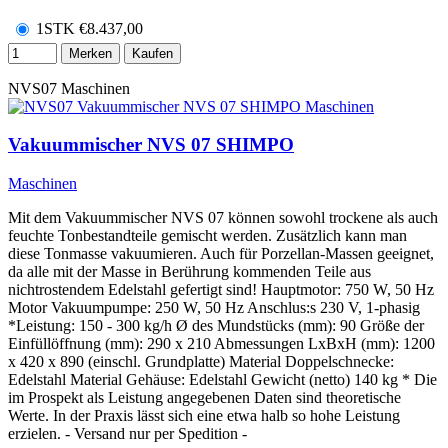
1STK
€
8.437,00
Merken
Kaufen
NVS07
Maschinen
Vakuummischer NVS 07 SHIMPO
Maschinen
Mit dem Vakuummischer NVS 07 können sowohl trockene als auch
feuchte Tonbestandteile gemischt werden. Zusätzlich kann man
diese Tonmasse vakuumieren. Auch für Porzellan-Massen geeignet,
da alle mit der Masse in Berührung kommenden Teile aus
nichtrostendem Edelstahl gefertigt sind! Hauptmotor: 750 W, 50 Hz
Motor Vakuumpumpe: 250 W, 50 Hz Anschlus:s 230 V, 1-phasig
*Leistung: 150 - 300 kg/h Ø des Mundstücks (mm): 90 Größe der
Einfüllöffnung (mm): 290 x 210 Abmessungen LxBxH (mm): 1200
x 420 x 890 (einschl. Grundplatte) Material Doppelschnecke:
Edelstahl Material Gehäuse: Edelstahl Gewicht (netto) 140 kg * Die
im Prospekt als Leistung angegebenen Daten sind theoretische
Werte. In der Praxis lässt sich eine etwa halb so hohe Leistung
erzielen. - Versand nur per Spedition -