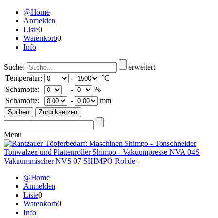
@Home
Anmelden
Liste
0
Warenkorb
0
Info
Suche:
erweitert
Temperatur:
-
°C
Schamotte:
-
%
Schamotte:
-
mm
Menu
@Home
Anmelden
Liste
0
Warenkorb
0
Info