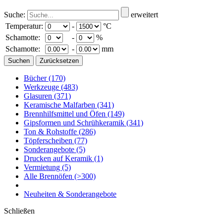
Suche:
erweitert
Temperatur:
-
°C
Schamotte:
-
%
Schamotte:
-
mm
Bücher
(170)
Werkzeuge
(483)
Glasuren
(371)
Keramische Malfarben
(341)
Brennhilfsmittel und Öfen
(149)
Gipsformen und Schrühkeramik
(341)
Ton & Rohstoffe
(286)
Töpferscheiben
(77)
Sonderangebote
(5)
Drucken auf Keramik
(1)
Vermietung
(5)
Alle Brennöfen
(>300)
Neuheiten & Sonderangebote
Schließen