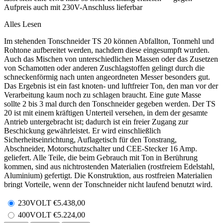
Aufpreis auch mit 230V-Anschluss lieferbar
Alles Lesen
Im stehenden Tonschneider TS 20 können Abfallton, Tonmehl und
Rohtone aufbereitet werden, nachdem diese eingesumpft wurden.
Auch das Mischen von unterschiedlichen Massen oder das Zusetzen
von Schamotten oder anderen Zuschlagstoffen gelingt durch die
schneckenförmig nach unten angeordneten Messer besonders gut.
Das Ergebnis ist ein fast knoten- und luftfreier Ton, den man vor der
Verarbeitung kaum noch zu schlagen braucht. Eine gute Masse
sollte 2 bis 3 mal durch den Tonschneider gegeben werden. Der TS
20 ist mit einem kräftigen Unterteil versehen, in dem der gesamte
Antrieb untergebracht ist; dadurch ist ein freier Zugang zur
Beschickung gewährleistet. Er wird einschließlich
Sicherheitseinrichtung, Auflagetisch für den Tonstrang,
Abschneider, Motorschutzschalter und CEE-Stecker 16 Amp.
geliefert. Alle Teile, die beim Gebrauch mit Ton in Berührung
kommen, sind aus nichtrostenden Materialien (rostfreiem Edelstahl,
Aluminium) gefertigt. Die Konstruktion, aus rostfreien Materialien
bringt Vorteile, wenn der Tonschneider nicht laufend benutzt wird.
230VOLT
€
5.438,00
400VOLT
€
5.224,00