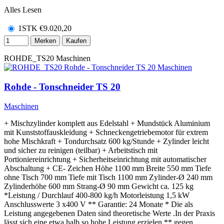
Alles Lesen
1STK
€
9.020,20
Merken
Kaufen
ROHDE_TS20
Maschinen
Rohde - Tonschneider TS 20
Maschinen
+ Mischzylinder komplett aus Edelstahl + Mundstück Aluminium
mit Kunststoffauskleidung + Schneckengetriebemotor für extrem
hohe Mischkraft + Tondurchsatz 600 kg/Stunde + Zylinder leicht
und sicher zu reinigen (teilbar) + Arbeitstisch mit
Portioniereinrichtung + Sicherheitseinrichtung mit automatischer
Abschaltung + CE- Zeichen Höhe 1100 mm Breite 550 mm Tiefe
ohne Tisch 700 mm Tiefe mit Tisch 1100 mm Zylinder-Ø 240 mm
Zylinderhöhe 600 mm Strang-Ø 90 mm Gewicht ca. 125 kg
*Leistung / Durchlauf 400-800 kg/h Motorleistung 1,5 kW
Anschlusswerte 3 x400 V ** Garantie: 24 Monate * Die als
Leistung angegebenen Daten sind theoretische Werte .In der Praxis
lässt sich eine etwa halb so hohe Leistung erzielen ** gegen