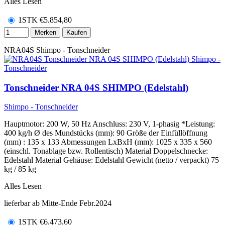
Alles Lesen
1STK
€
5.854,80
Merken
Kaufen
NRA04S
Shimpo - Tonschneider
Tonschneider NRA 04S SHIMPO (Edelstahl)
Shimpo - Tonschneider
Hauptmotor: 200 W, 50 Hz Anschluss: 230 V, 1-phasig *Leistung:
400 kg/h Ø des Mundstücks (mm): 90 Größe der Einfüllöffnung
(mm) : 135 x 133 Abmessungen LxBxH (mm): 1025 x 335 x 560
(einschl. Tonablage bzw. Rollentisch) Material Doppelschnecke:
Edelstahl Material Gehäuse: Edelstahl Gewicht (netto / verpackt) 75
kg / 85 kg
Alles Lesen
lieferbar ab Mitte-Ende Febr.2024
1STK
€
6.473,60