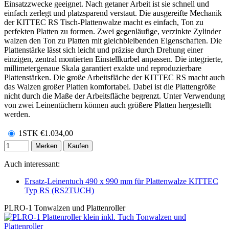
Einsatzzwecke geeignet. Nach getaner Arbeit ist sie schnell und
einfach zerlegt und platzsparend verstaut. Die ausgereifte Mechanik
der KITTEC RS Tisch-Plattenwalze macht es einfach, Ton zu
perfekten Platten zu formen. Zwei gegenläufige, verzinkte Zylinder
walzen den Ton zu Platten mit gleichbleibenden Eigenschaften. Die
Plattenstärke lässt sich leicht und präzise durch Drehung einer
einzigen, zentral montierten Einstellkurbel anpassen. Die integrierte,
millimetergenaue Skala garantiert exakte und reproduzierbare
Plattenstärken. Die große Arbeitsfläche der KITTEC RS macht auch
das Walzen großer Platten komfortabel. Dabei ist die Plattengröße
nicht durch die Maße der Arbeitsfläche begrenzt. Unter Verwendung
von zwei Leinentüchern können auch größere Platten hergestellt
werden.
1STK
€
1.034,00
Merken
Kaufen
Auch interessant:
Ersatz-Leinentuch 490 x 990 mm für Plattenwalze KITTEC
Typ RS (RS2TUCH)
PLRO-1
Tonwalzen und Plattenroller