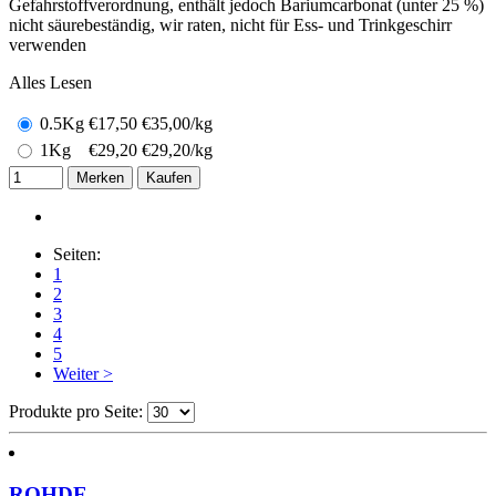
Gefahrstoffverordnung, enthält jedoch Bariumcarbonat (unter 25 %)
nicht säurebeständig, wir raten, nicht für Ess- und Trinkgeschirr
verwenden
Alles Lesen
0.5Kg
€
17,50
€35,00/kg
1Kg
€
29,20
€29,20/kg
Merken
Kaufen
Seiten:
1
2
3
4
5
Weiter >
Produkte pro Seite:
ROHDE