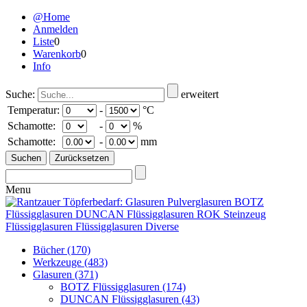
@Home
Anmelden
Liste
0
Warenkorb
0
Info
Suche:
erweitert
Temperatur:
-
°C
Schamotte:
-
%
Schamotte:
-
mm
Menu
Bücher
(170)
Werkzeuge
(483)
Glasuren
(371)
BOTZ Flüssigglasuren
(174)
DUNCAN Flüssigglasuren
(43)