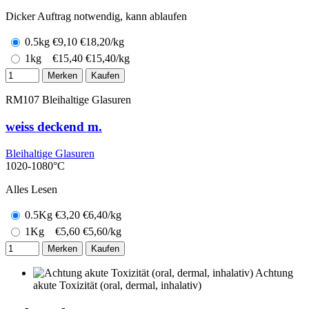
Dicker Auftrag notwendig, kann ablaufen
0.5kg
€
9,10
€18,20/kg
1kg
€
15,40
€15,40/kg
Merken
Kaufen
RM107
Bleihaltige Glasuren
weiss deckend m.
Bleihaltige Glasuren
1020-1080°C
Alles Lesen
0.5Kg
€
3,20
€6,40/kg
1Kg
€
5,60
€5,60/kg
Merken
Kaufen
Achtung
akute Toxizität (oral, dermal, inhalativ)