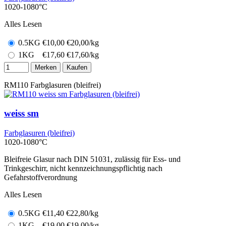
1020-1080°C
Alles Lesen
0.5KG
€
10,00
€20,00/kg
1KG
€
17,60
€17,60/kg
Merken
Kaufen
RM110
Farbglasuren (bleifrei)
weiss sm
Farbglasuren (bleifrei)
1020-1080°C
Bleifreie Glasur nach DIN 51031, zulässig für Ess- und
Trinkgeschirr, nicht kennzeichnungspflichtig nach
Gefahrstoffverordnung
Alles Lesen
0.5KG
€
11,40
€22,80/kg
1KG
€
19,00
€19,00/kg