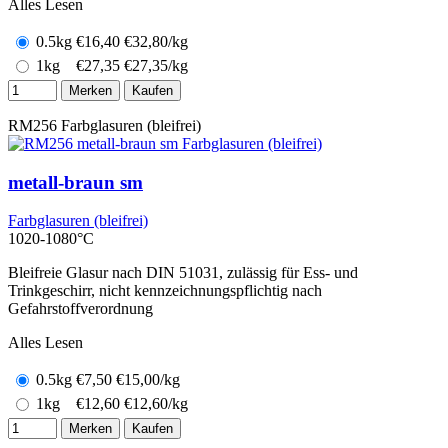
Alles Lesen
0.5kg
€
16,40
€32,80/kg
1kg
€
27,35
€27,35/kg
Merken
Kaufen
RM256
Farbglasuren (bleifrei)
metall-braun sm
Farbglasuren (bleifrei)
1020-1080°C
Bleifreie Glasur nach DIN 51031, zulässig für Ess- und
Trinkgeschirr, nicht kennzeichnungspflichtig nach
Gefahrstoffverordnung
Alles Lesen
0.5kg
€
7,50
€15,00/kg
1kg
€
12,60
€12,60/kg
Merken
Kaufen