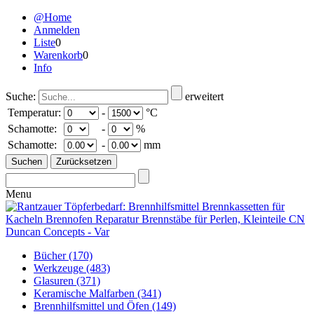
@Home
Anmelden
Liste
0
Warenkorb
0
Info
Suche:
erweitert
Temperatur:
-
°C
Schamotte:
-
%
Schamotte:
-
mm
Menu
Bücher
(170)
Werkzeuge
(483)
Glasuren
(371)
Keramische Malfarben
(341)
Brennhilfsmittel und Öfen
(149)