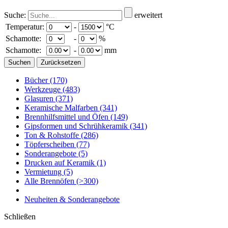
Suche:
erweitert
Temperatur:
-
°C
Schamotte:
-
%
Schamotte:
-
mm
Bücher
(170)
Werkzeuge
(483)
Glasuren
(371)
Keramische Malfarben
(341)
Brennhilfsmittel und Öfen
(149)
Gipsformen und Schrühkeramik
(341)
Ton & Rohstoffe
(286)
Töpferscheiben
(77)
Sonderangebote
(5)
Drucken auf Keramik
(1)
Vermietung
(5)
Alle Brennöfen
(>300)
Neuheiten & Sonderangebote
Schließen