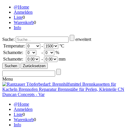
@Home
Anmelden
Liste
0
Warenkorb
0
Info
Suche:
erweitert
Temperatur:
-
°C
Schamotte:
-
%
Schamotte:
-
mm
Menu
@Home
Anmelden
Liste
0
Warenkorb
0
Info