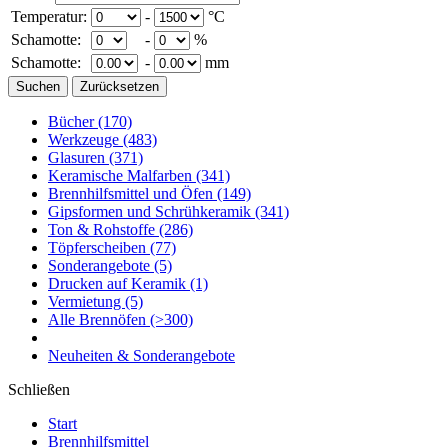
Temperatur:
-
°C
Schamotte:
-
%
Schamotte:
-
mm
Bücher
(170)
Werkzeuge
(483)
Glasuren
(371)
Keramische Malfarben
(341)
Brennhilfsmittel und Öfen
(149)
Gipsformen und Schrühkeramik
(341)
Ton & Rohstoffe
(286)
Töpferscheiben
(77)
Sonderangebote
(5)
Drucken auf Keramik
(1)
Vermietung
(5)
Alle Brennöfen
(>300)
Neuheiten & Sonderangebote
Schließen
Start
Brennhilfsmittel