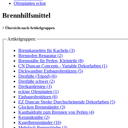
Ofenplatten eckig
Brennhilfsmittel
> Übersicht nach Artikelgruppen
Artikelgruppen:
Brennkassetten für Kacheln (3)
Brennofen Reparatur (2)
Brennstäbe für Perlen, Kleinteile (8)
CN Duncan Concepts - Variable Dekorfarben (1)
Dickwandige Einbaurohrstützen (5)
Dreifüße (Tripod) (6)
Dreifüße schwer (2)
Dreikantleisten (3)
eckige Ofenplatten (1)
Einbaurohrstützen (6)
EZ Duncan Stroke Durchscheinende Dekorfarben (5)
Glocken Brennständer (3)
Kanthaldraht zum Brennen von Perlen (4)
Keramikstäbe (2)
Kugelbrennständer (16)
Mehrfach Brennständer (3)