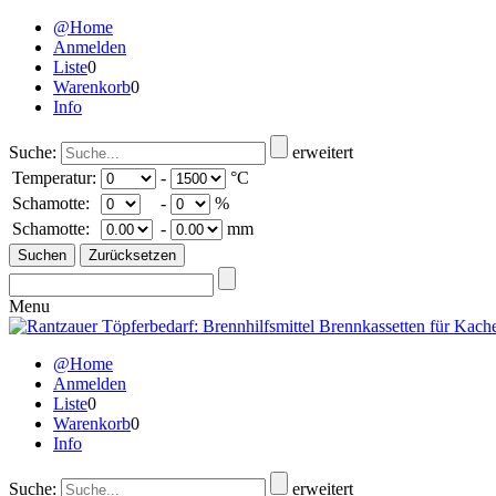
@Home
Anmelden
Liste
0
Warenkorb
0
Info
Suche:
erweitert
Temperatur:
-
°C
Schamotte:
-
%
Schamotte:
-
mm
Menu
@Home
Anmelden
Liste
0
Warenkorb
0
Info
Suche:
erweitert