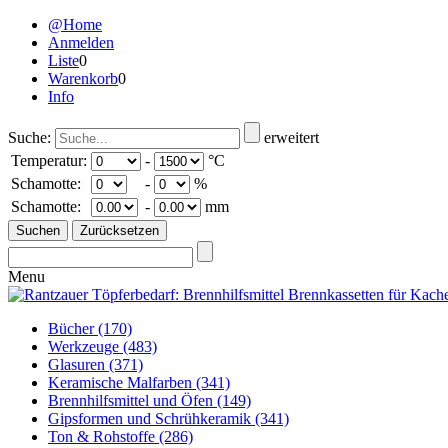
@Home
Anmelden
Liste
0
Warenkorb
0
Info
Suche:
erweitert
Temperatur:
-
°C
Schamotte:
-
%
Schamotte:
-
mm
Menu
Bücher
(170)
Werkzeuge
(483)
Glasuren
(371)
Keramische Malfarben
(341)
Brennhilfsmittel und Öfen
(149)
Gipsformen und Schrühkeramik
(341)
Ton & Rohstoffe
(286)