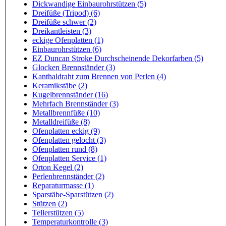
Dickwandige Einbaurohrstützen (5)
Dreifüße (Tripod) (6)
Dreifüße schwer (2)
Dreikantleisten (3)
eckige Ofenplatten (1)
Einbaurohrstützen (6)
EZ Duncan Stroke Durchscheinende Dekorfarben (5)
Glocken Brennständer (3)
Kanthaldraht zum Brennen von Perlen (4)
Keramikstäbe (2)
Kugelbrennständer (16)
Mehrfach Brennständer (3)
Metallbrennfüße (10)
Metalldreifüße (8)
Ofenplatten eckig (9)
Ofenplatten gelocht (3)
Ofenplatten rund (8)
Ofenplatten Service (1)
Orton Kegel (2)
Perlenbrennständer (2)
Reparaturmasse (1)
Sparstäbe-Sparstützen (2)
Stützen (2)
Tellerstützen (5)
Temperaturkontrolle (3)