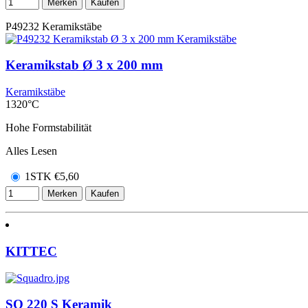
Merken
Kaufen
P49232
Keramikstäbe
Keramikstab Ø 3 x 200 mm
Keramikstäbe
1320°C
Hohe Formstabilität
Alles Lesen
1STK
€
5,60
Merken
Kaufen
KITTEC
SQ 220 S Keramik