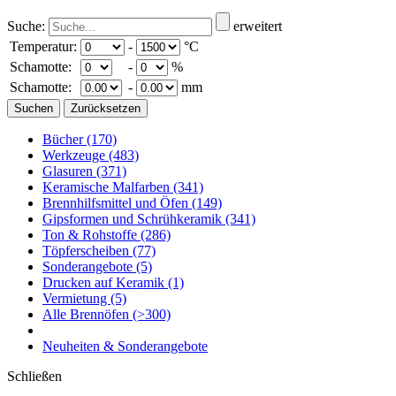
Suche:
erweitert
Temperatur:
-
°C
Schamotte:
-
%
Schamotte:
-
mm
Bücher
(170)
Werkzeuge
(483)
Glasuren
(371)
Keramische Malfarben
(341)
Brennhilfsmittel und Öfen
(149)
Gipsformen und Schrühkeramik
(341)
Ton & Rohstoffe
(286)
Töpferscheiben
(77)
Sonderangebote
(5)
Drucken auf Keramik
(1)
Vermietung
(5)
Alle Brennöfen
(>300)
Neuheiten & Sonderangebote
Schließen