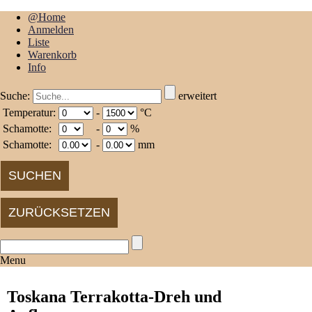
@Home
Anmelden
Liste
Warenkorb
Info
Suche:
erweitert
Temperatur:
-
°C
Schamotte:
-
%
Schamotte:
-
mm
Menu
Toskana Terrakotta-Dreh und