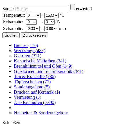
Suche:
erweitert
Temperatur:
-
°C
Schamotte:
-
%
Schamotte:
-
mm
Bücher
(170)
Werkzeuge
(483)
Glasuren
(371)
Keramische Malfarben
(341)
Brennhilfsmittel und Öfen
(149)
Gipsformen und Schrühkeramik
(341)
Ton & Rohstoffe
(286)
Töpferscheiben
(77)
Sonderangebote
(5)
Drucken auf Keramik
(1)
Vermietung
(5)
Alle Brennöfen
(>300)
Neuheiten & Sonderangebote
Schließen