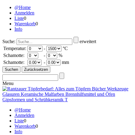
@Home
Anmelden
Liste
0
Warenkorb
0
Info
Suche:
erweitert
Temperatur:
-
°C
Schamotte:
-
%
Schamotte:
-
mm
Menu
@Home
Anmelden
Liste
0
Warenkorb
0
Info