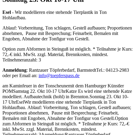
Esel
- Wir modellieren eine stehende Tierplastik in Ton
Hohlaufbau.
Ablauf: Vorbereitung, Ton schlagen, Gestell aufbauen; Proportionen
abnehmen, Pause mit Besprechung; Feinarbeit, Bemalen mit
Engoben, Abnahme der Tonfigur von Gestell.
Option zum Abformen in Steinguß ist möglich. * Teilnahme je Kurs:
72,-€ inkl. MwSt. zzgl. Material, Brennkosten, mindest.
Teilnehmeranzahl: 3
Anmeldung
: Rantzauer Töpferbedarf, BarmstedtTel.: 04123-2983
oder per Email an:
info@toepferspass.de
am Kaminfeuer in der Tonscheunemit dem Hamburger Künstler
POMSamstag 22. Okt 10-17 UhrKatze Es wird eine stehende Katze
modelliert. Aufbautechnik (hohl) in Brennton.Sonntag 23. Okt 10-
17 UhrEselWir modellieren eine stehende Tierplastik in Ton
Hohlaufbau. Ablauf: Vorbereitung, Ton schlagen, Gestell aufbauen;
Proportionen abnehmen, Pause mit Besprechung; Feinarbeit,
Bemalen mit Engoben, Abnahme der Tonfigur von Gestell.Option
zum Abformen in Steinguß ist möglich. * Teilnahme je Kurs: 72,-€
inkl. MwSt. zzgl. Material, Brennkosten, mindest.
Teilnehmeranzahl: 3Anmeldung:Rantzauer Töpferbedarf,