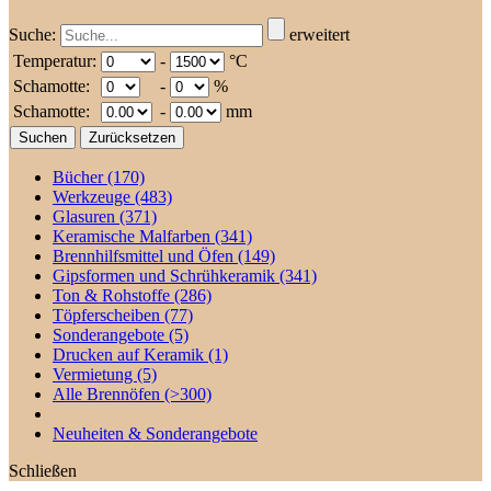
Suche:
erweitert
Temperatur:
-
°C
Schamotte:
-
%
Schamotte:
-
mm
Bücher
(170)
Werkzeuge
(483)
Glasuren
(371)
Keramische Malfarben
(341)
Brennhilfsmittel und Öfen
(149)
Gipsformen und Schrühkeramik
(341)
Ton & Rohstoffe
(286)
Töpferscheiben
(77)
Sonderangebote
(5)
Drucken auf Keramik
(1)
Vermietung
(5)
Alle Brennöfen
(>300)
Neuheiten & Sonderangebote
Schließen