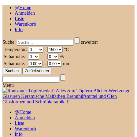
@Home
Anmelden
Liste
Warenkorb
Info
Suche:
erweitert
Temperatur:
-
°C
Schamotte:
-
%
Schamotte:
-
mm
Menu
@Home
Anmelden
Liste
Warenkorb
Info