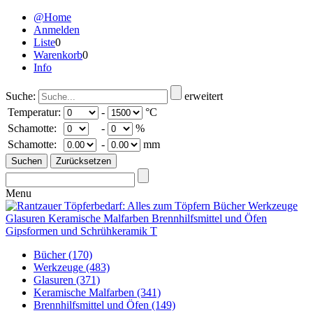
@Home
Anmelden
Liste
0
Warenkorb
0
Info
Suche:
erweitert
Temperatur:
-
°C
Schamotte:
-
%
Schamotte:
-
mm
Menu
Bücher
(170)
Werkzeuge
(483)
Glasuren
(371)
Keramische Malfarben
(341)
Brennhilfsmittel und Öfen
(149)