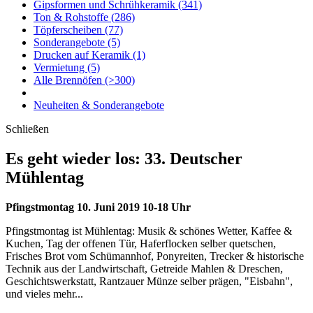
Gipsformen und Schrühkeramik
(341)
Ton & Rohstoffe
(286)
Töpferscheiben
(77)
Sonderangebote
(5)
Drucken auf Keramik
(1)
Vermietung
(5)
Alle Brennöfen
(>300)
Neuheiten & Sonderangebote
Schließen
Es geht wieder los: 33. Deutscher
Mühlentag
Pfingstmontag 10. Juni 2019 10-18 Uhr
Pfingstmontag ist Mühlentag: Musik & schönes Wetter, Kaffee &
Kuchen, Tag der offenen Tür, Haferflocken selber quetschen,
Frisches Brot vom Schümannhof, Ponyreiten, Trecker & historische
Technik aus der Landwirtschaft, Getreide Mahlen & Dreschen,
Geschichtswerkstatt, Rantzauer Münze selber prägen, "Eisbahn",
und vieles mehr...