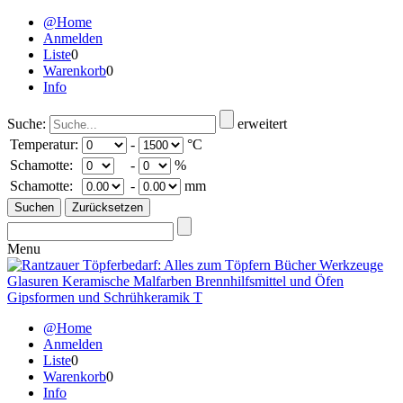
@Home
Anmelden
Liste
0
Warenkorb
0
Info
Suche:
erweitert
Temperatur:
-
°C
Schamotte:
-
%
Schamotte:
-
mm
Menu
@Home
Anmelden
Liste
0
Warenkorb
0
Info