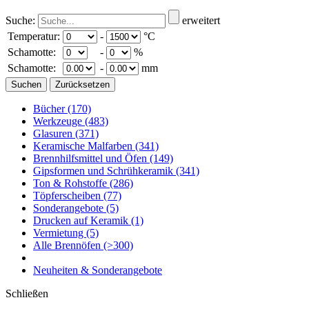
Suche:
erweitert
Temperatur:
-
°C
Schamotte:
-
%
Schamotte:
-
mm
Bücher
(170)
Werkzeuge
(483)
Glasuren
(371)
Keramische Malfarben
(341)
Brennhilfsmittel und Öfen
(149)
Gipsformen und Schrühkeramik
(341)
Ton & Rohstoffe
(286)
Töpferscheiben
(77)
Sonderangebote
(5)
Drucken auf Keramik
(1)
Vermietung
(5)
Alle Brennöfen
(>300)
Neuheiten & Sonderangebote
Schließen