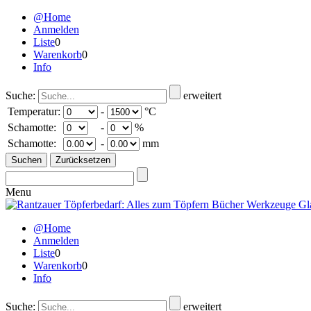
@Home
Anmelden
Liste
0
Warenkorb
0
Info
Suche:
erweitert
Temperatur:
-
°C
Schamotte:
-
%
Schamotte:
-
mm
Menu
@Home
Anmelden
Liste
0
Warenkorb
0
Info
Suche:
erweitert