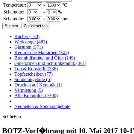
Temperatur:
-
°C
Schamotte:
-
%
Schamotte:
-
mm
Bücher
(170)
Werkzeuge
(483)
Glasuren
(371)
Keramische Malfarben
(341)
Brennhilfsmittel und Öfen
(149)
Gipsformen und Schrühkeramik
(341)
Ton & Rohstoffe
(286)
Töpferscheiben
(77)
Sonderangebote
(5)
Drucken auf Keramik
(1)
Vermietung
(5)
Alle Brennöfen
(>300)
Neuheiten & Sonderangebote
Schließen
BOTZ-Vorf�hrung mit 10. Mai 2017 10-1