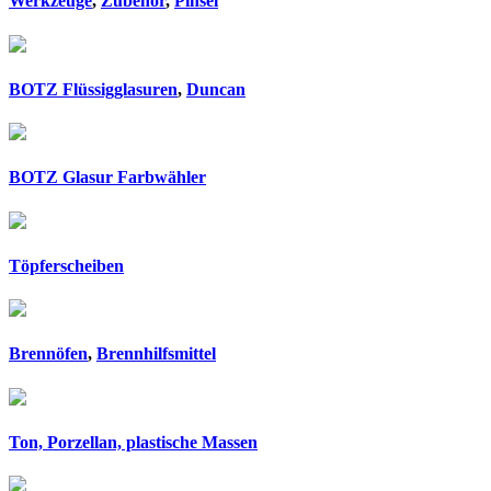
Werkzeuge
,
Zubehör
,
Pinsel
BOTZ Flüssigglasuren
,
Duncan
BOTZ Glasur Farbwähler
Töpferscheiben
Brennöfen
,
Brennhilfsmittel
Ton, Porzellan, plastische Massen