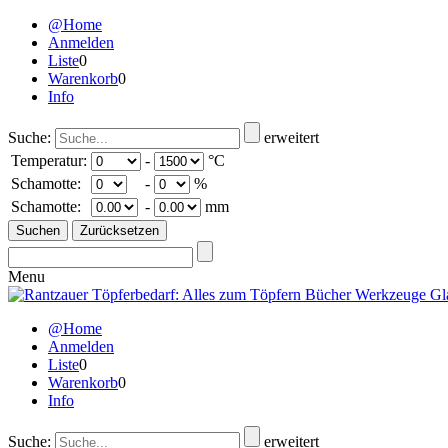
@Home
Anmelden
Liste
0
Warenkorb
0
Info
Suche:
erweitert
Temperatur:
-
°C
Schamotte:
-
%
Schamotte:
-
mm
Menu
@Home
Anmelden
Liste
0
Warenkorb
0
Info
Suche:
erweitert