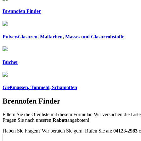
Brennofen Finder
Pulver-Glasuren
,
Malfarben
,
Masse- und Glasurrohstoffe
Bücher
Gießmassen, Tonmehl, Schamotten
Brennofen Finder
Filtern Sie die Ofenliste mit diesem Formular. Wir versuchen die List
Fragen Sie nach unseren
Rabatt
angeboten!
Haben Sie Fragen? Wir beraten Sie gern. Rufen Sie an:
04123-2983
o