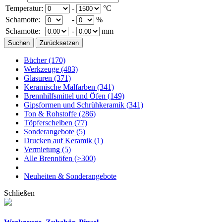
Temperatur:
-
°C
Schamotte:
-
%
Schamotte:
-
mm
Bücher
(170)
Werkzeuge
(483)
Glasuren
(371)
Keramische Malfarben
(341)
Brennhilfsmittel und Öfen
(149)
Gipsformen und Schrühkeramik
(341)
Ton & Rohstoffe
(286)
Töpferscheiben
(77)
Sonderangebote
(5)
Drucken auf Keramik
(1)
Vermietung
(5)
Alle Brennöfen
(>300)
Neuheiten & Sonderangebote
Schließen