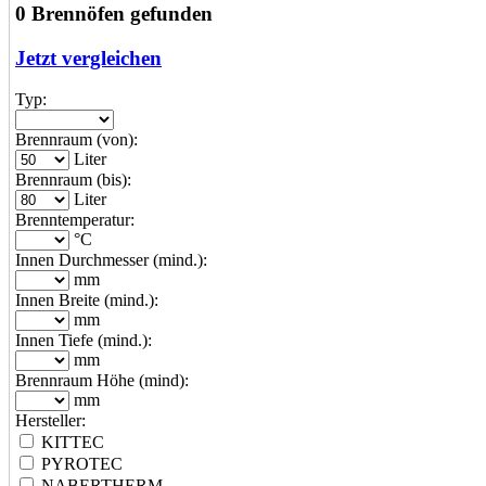
0 Brennöfen gefunden
Jetzt vergleichen
Typ:
Brennraum (von):
Liter
Brennraum (bis):
Liter
Brenntemperatur:
°C
Innen Durchmesser (mind.):
mm
Innen Breite (mind.):
mm
Innen Tiefe (mind.):
mm
Brennraum Höhe (mind):
mm
Hersteller:
KITTEC
PYROTEC
NABERTHERM