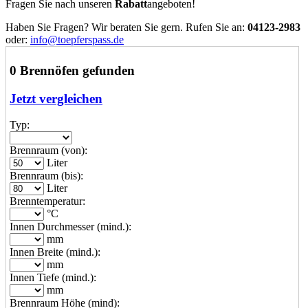
Fragen Sie nach unseren
Rabatt
angeboten!
Haben Sie Fragen? Wir beraten Sie gern. Rufen Sie an:
04123-2983
oder:
info@toepferspass.de
0 Brennöfen gefunden
Jetzt vergleichen
Typ:
Brennraum (von):
Liter
Brennraum (bis):
Liter
Brenntemperatur:
°C
Innen Durchmesser (mind.):
mm
Innen Breite (mind.):
mm
Innen Tiefe (mind.):
mm
Brennraum Höhe (mind):