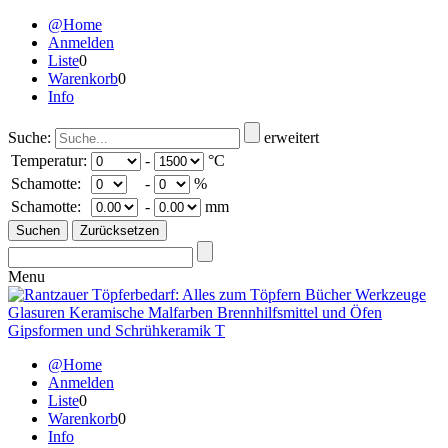
@Home
Anmelden
Liste
0
Warenkorb
0
Info
Suche:
erweitert
Temperatur:
-
°C
Schamotte:
-
%
Schamotte:
-
mm
Menu
@Home
Anmelden
Liste
0
Warenkorb
0
Info