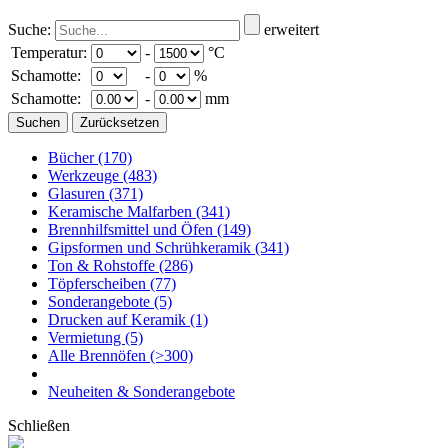
Suche:
erweitert
Temperatur:
-
°C
Schamotte:
-
%
Schamotte:
-
mm
Bücher
(170)
Werkzeuge
(483)
Glasuren
(371)
Keramische Malfarben
(341)
Brennhilfsmittel und Öfen
(149)
Gipsformen und Schrühkeramik
(341)
Ton & Rohstoffe
(286)
Töpferscheiben
(77)
Sonderangebote
(5)
Drucken auf Keramik
(1)
Vermietung
(5)
Alle Brennöfen
(>300)
Neuheiten & Sonderangebote
Schließen