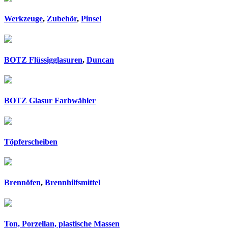
Werkzeuge
,
Zubehör
,
Pinsel
BOTZ Flüssigglasuren
,
Duncan
BOTZ Glasur Farbwähler
Töpferscheiben
Brennöfen
,
Brennhilfsmittel
Ton, Porzellan, plastische Massen