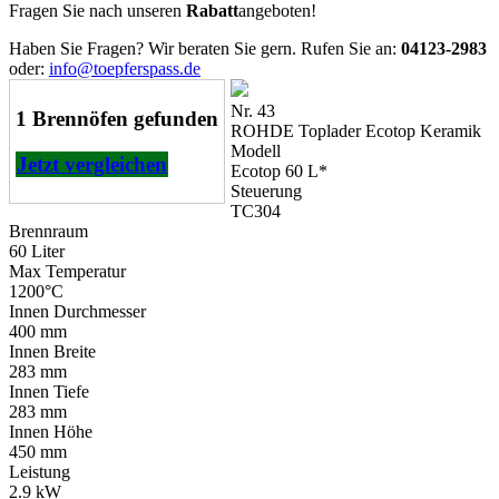
Fragen Sie nach unseren
Rabatt
angeboten!
Haben Sie Fragen? Wir beraten Sie gern. Rufen Sie an:
04123-2983
oder:
info@toepferspass.de
Nr. 43
1 Brennöfen gefunden
ROHDE Toplader Ecotop Keramik
Modell
Jetzt vergleichen
Ecotop 60 L*
Steuerung
TC304
Brennraum
60 Liter
Max Temperatur
1200°C
Innen Durchmesser
400 mm
Innen Breite
283 mm
Innen Tiefe
283 mm
Innen Höhe
450 mm
Leistung
2.9 kW