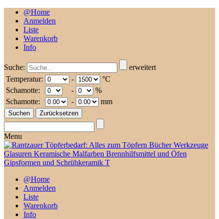
@Home
Anmelden
Liste
Warenkorb
Info
Suche:
erweitert
Temperatur:
-
°C
Schamotte:
-
%
Schamotte:
-
mm
Menu
@Home
Anmelden
Liste
Warenkorb
Info