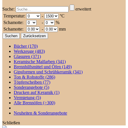
Suche:
erweitert
Temperatur:
-
°C
Schamotte:
-
%
Schamotte:
-
mm
Bücher
(170)
Werkzeuge
(483)
Glasuren
(371)
Keramische Malfarben
(341)
Brennhilfsmittel und Öfen
(149)
Gipsformen und Schrühkeramik
(341)
Ton & Rohstoffe
(286)
Töpferscheiben
(77)
Sonderangebote
(5)
Drucken auf Keramik
(1)
Vermietung
(5)
Alle Brennöfen
(>300)
Neuheiten & Sonderangebote
Schließen