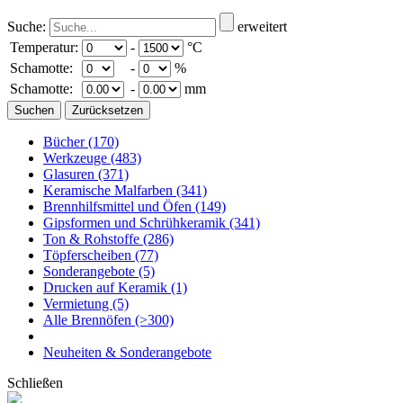
Suche:
erweitert
Temperatur:
-
°C
Schamotte:
-
%
Schamotte:
-
mm
Bücher
(170)
Werkzeuge
(483)
Glasuren
(371)
Keramische Malfarben
(341)
Brennhilfsmittel und Öfen
(149)
Gipsformen und Schrühkeramik
(341)
Ton & Rohstoffe
(286)
Töpferscheiben
(77)
Sonderangebote
(5)
Drucken auf Keramik
(1)
Vermietung
(5)
Alle Brennöfen
(>300)
Neuheiten & Sonderangebote
Schließen