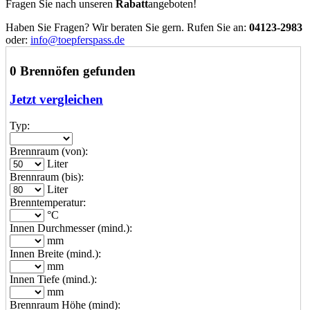
Fragen Sie nach unseren
Rabatt
angeboten!
Haben Sie Fragen? Wir beraten Sie gern. Rufen Sie an:
04123-2983
oder:
info@toepferspass.de
0 Brennöfen gefunden
Jetzt vergleichen
Typ:
Brennraum (von):
Liter
Brennraum (bis):
Liter
Brenntemperatur:
°C
Innen Durchmesser (mind.):
mm
Innen Breite (mind.):
mm
Innen Tiefe (mind.):
mm
Brennraum Höhe (mind):