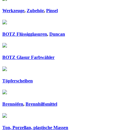
Werkzeuge
,
Zubehör
,
Pinsel
BOTZ Flüssigglasuren
,
Duncan
BOTZ Glasur Farbwähler
Töpferscheiben
Brennöfen
,
Brennhilfsmittel
Ton, Porzellan, plastische Massen