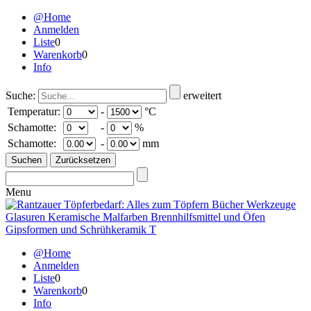
@Home
Anmelden
Liste
0
Warenkorb
0
Info
Suche:
erweitert
Temperatur:
-
°C
Schamotte:
-
%
Schamotte:
-
mm
Menu
@Home
Anmelden
Liste
0
Warenkorb
0
Info