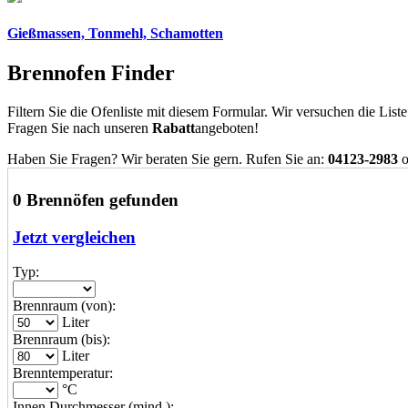
Gießmassen, Tonmehl, Schamotten
Brennofen Finder
Filtern Sie die Ofenliste mit diesem Formular. Wir versuchen die List
Fragen Sie nach unseren
Rabatt
angeboten!
Haben Sie Fragen? Wir beraten Sie gern. Rufen Sie an:
04123-2983
o
0 Brennöfen gefunden
Jetzt vergleichen
Typ:
Brennraum (von):
Liter
Brennraum (bis):
Liter
Brenntemperatur:
°C
Innen Durchmesser (mind.):