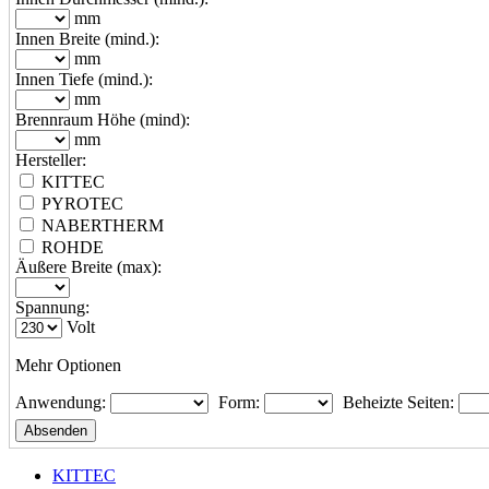
mm
Innen Breite (mind.):
mm
Innen Tiefe (mind.):
mm
Brennraum Höhe (mind):
mm
Hersteller:
KITTEC
PYROTEC
NABERTHERM
ROHDE
Äußere Breite (max):
Spannung:
Volt
Mehr Optionen
Anwendung:
Form:
Beheizte Seiten:
KITTEC