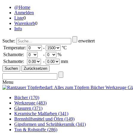
@Home
Anmelden
Liste
0
Warenkorb
0
Info
Suche:
erweitert
Temperatur:
-
°C
Schamotte:
-
%
Schamotte:
-
mm
Menu
Bücher
(170)
Werkzeuge
(483)
Glasuren
(371)
Keramische Malfarben
(341)
Brennhilfsmittel und Öfen
(149)
Gipsformen und Schrühkeramik
(341)
Ton & Rohstoffe
(286)