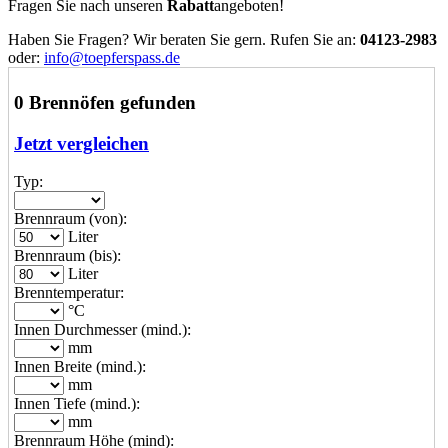
Fragen Sie nach unseren
Rabatt
angeboten!
Haben Sie Fragen? Wir beraten Sie gern. Rufen Sie an:
04123-2983
oder:
info@toepferspass.de
0 Brennöfen gefunden
Jetzt vergleichen
Typ:
Brennraum (von):
Liter
Brennraum (bis):
Liter
Brenntemperatur:
°C
Innen Durchmesser (mind.):
mm
Innen Breite (mind.):
mm
Innen Tiefe (mind.):
mm
Brennraum Höhe (mind):