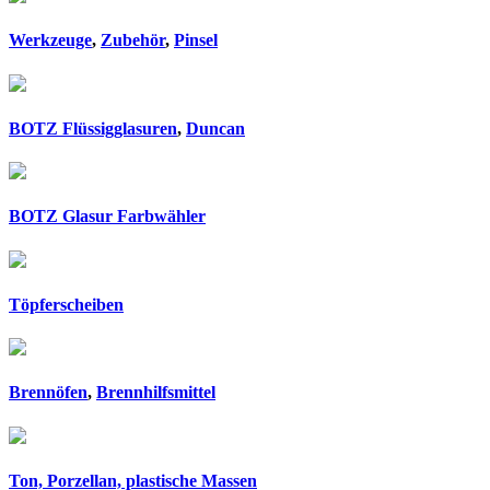
Werkzeuge
,
Zubehör
,
Pinsel
BOTZ Flüssigglasuren
,
Duncan
BOTZ Glasur Farbwähler
Töpferscheiben
Brennöfen
,
Brennhilfsmittel
Ton, Porzellan, plastische Massen