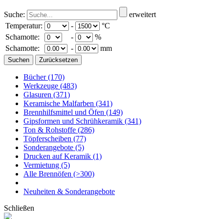
Suche:
erweitert
Temperatur:
-
°C
Schamotte:
-
%
Schamotte:
-
mm
Bücher
(170)
Werkzeuge
(483)
Glasuren
(371)
Keramische Malfarben
(341)
Brennhilfsmittel und Öfen
(149)
Gipsformen und Schrühkeramik
(341)
Ton & Rohstoffe
(286)
Töpferscheiben
(77)
Sonderangebote
(5)
Drucken auf Keramik
(1)
Vermietung
(5)
Alle Brennöfen
(>300)
Neuheiten & Sonderangebote
Schließen