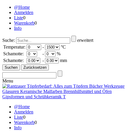
@Home
Anmelden
Liste
0
Warenkorb
0
Info
Suche:
erweitert
Temperatur:
-
°C
Schamotte:
-
%
Schamotte:
-
mm
Menu
@Home
Anmelden
Liste
0
Warenkorb
0
Info