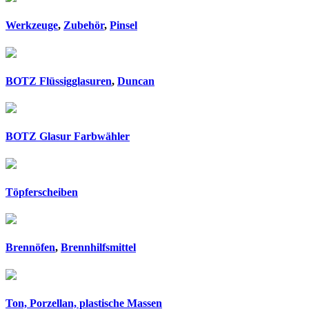
Werkzeuge
,
Zubehör
,
Pinsel
BOTZ Flüssigglasuren
,
Duncan
BOTZ Glasur Farbwähler
Töpferscheiben
Brennöfen
,
Brennhilfsmittel
Ton, Porzellan, plastische Massen