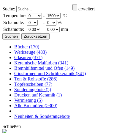
Suche:
erweitert
Temperatur:
-
°C
Schamotte:
-
%
Schamotte:
-
mm
Bücher
(170)
Werkzeuge
(483)
Glasuren
(371)
Keramische Malfarben
(341)
Brennhilfsmittel und Öfen
(149)
Gipsformen und Schrühkeramik
(341)
Ton & Rohstoffe
(286)
Töpferscheiben
(77)
Sonderangebote
(5)
Drucken auf Keramik
(1)
Vermietung
(5)
Alle Brennöfen
(>300)
Neuheiten & Sonderangebote
Schließen