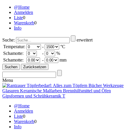
@Home
Anmelden
Liste
0
Warenkorb
0
Info
Suche:
erweitert
Temperatur:
-
°C
Schamotte:
-
%
Schamotte:
-
mm
Menu
@Home
Anmelden
Liste
0
Warenkorb
0
Info