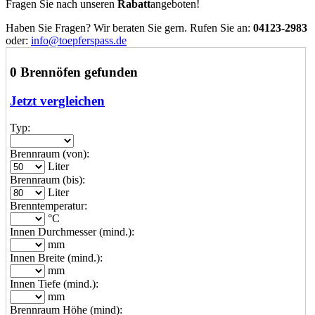
Fragen Sie nach unseren
Rabatt
angeboten!
Haben Sie Fragen? Wir beraten Sie gern. Rufen Sie an:
04123-2983
oder:
info@toepferspass.de
0 Brennöfen gefunden
Jetzt vergleichen
Typ:
Brennraum (von):
Liter
Brennraum (bis):
Liter
Brenntemperatur:
°C
Innen Durchmesser (mind.):
mm
Innen Breite (mind.):
mm
Innen Tiefe (mind.):
mm
Brennraum Höhe (mind):