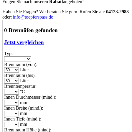
Fragen Sie nach unseren
Rabatt
angeboten!
Haben Sie Fragen? Wir beraten Sie gern. Rufen Sie an:
04123-2983
oder:
info@toepferspass.de
0 Brennöfen gefunden
Jetzt vergleichen
Typ:
Brennraum (von):
Liter
Brennraum (bis):
Liter
Brenntemperatur:
°C
Innen Durchmesser (mind.):
mm
Innen Breite (mind.):
mm
Innen Tiefe (mind.):
mm
Brennraum Höhe (mind):