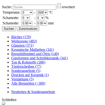
Suche:
erweitert
Temperatur:
-
°C
Schamotte:
-
%
Schamotte:
-
mm
Bücher
(170)
Werkzeuge
(483)
Glasuren
(371)
Keramische Malfarben
(341)
Brennhilfsmittel und Öfen
(149)
Gipsformen und Schrühkeramik
(341)
Ton & Rohstoffe
(286)
Töpferscheiben
(77)
Sonderangebote
(5)
Drucken auf Keramik
(1)
Vermietung
(5)
Alle Brennöfen
(>300)
Neuheiten & Sonderangebote
Schließen