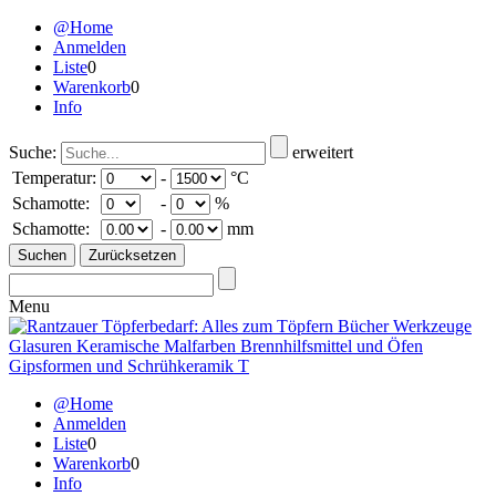
@Home
Anmelden
Liste
0
Warenkorb
0
Info
Suche:
erweitert
Temperatur:
-
°C
Schamotte:
-
%
Schamotte:
-
mm
Menu
@Home
Anmelden
Liste
0
Warenkorb
0
Info