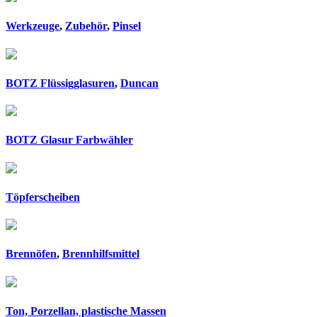
Werkzeuge
,
Zubehör
,
Pinsel
BOTZ Flüssigglasuren
,
Duncan
BOTZ Glasur Farbwähler
Töpferscheiben
Brennöfen
,
Brennhilfsmittel
Ton, Porzellan, plastische Massen