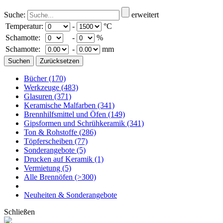
Suche:
erweitert
Temperatur:
-
°C
Schamotte:
-
%
Schamotte:
-
mm
Bücher
(170)
Werkzeuge
(483)
Glasuren
(371)
Keramische Malfarben
(341)
Brennhilfsmittel und Öfen
(149)
Gipsformen und Schrühkeramik
(341)
Ton & Rohstoffe
(286)
Töpferscheiben
(77)
Sonderangebote
(5)
Drucken auf Keramik
(1)
Vermietung
(5)
Alle Brennöfen
(>300)
Neuheiten & Sonderangebote
Schließen