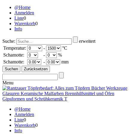
@Home
Anmelden
Liste
0
Warenkorb
0
Info
Suche:
erweitert
Temperatur:
-
°C
Schamotte:
-
%
Schamotte:
-
mm
Menu
@Home
Anmelden
Liste
0
Warenkorb
0
Info