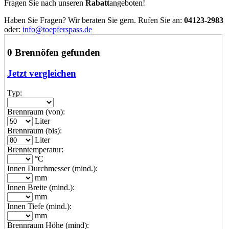
Fragen Sie nach unseren
Rabatt
angeboten!
Haben Sie Fragen? Wir beraten Sie gern. Rufen Sie an:
04123-2983
oder:
info@toepferspass.de
0 Brennöfen gefunden
Jetzt vergleichen
Typ:
Brennraum (von):
Liter
Brennraum (bis):
Liter
Brenntemperatur:
°C
Innen Durchmesser (mind.):
mm
Innen Breite (mind.):
mm
Innen Tiefe (mind.):
mm
Brennraum Höhe (mind):