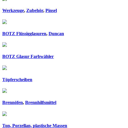
Werkzeuge
,
Zubehör
,
Pinsel
BOTZ Flüssigglasuren
,
Duncan
BOTZ Glasur Farbwähler
Töpferscheiben
Brennöfen
,
Brennhilfsmittel
Ton, Porzellan, plastische Massen