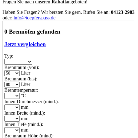
Fragen Sie nach unseren
Rabatt
angeboten!
Haben Sie Fragen? Wir beraten Sie gern. Rufen Sie an:
04123-2983
oder:
info@toepferspass.de
0 Brennöfen gefunden
Jetzt vergleichen
Typ:
Brennraum (von):
Liter
Brennraum (bis):
Liter
Brenntemperatur:
°C
Innen Durchmesser (mind.):
mm
Innen Breite (mind.):
mm
Innen Tiefe (mind.):
mm
Brennraum Höhe (mind):