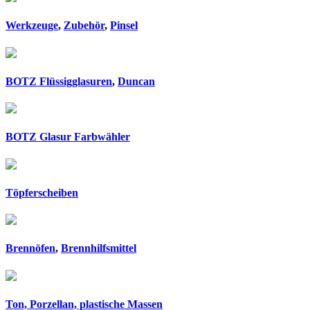
Werkzeuge
,
Zubehör
,
Pinsel
BOTZ Flüssigglasuren
,
Duncan
BOTZ Glasur Farbwähler
Töpferscheiben
Brennöfen
,
Brennhilfsmittel
Ton, Porzellan, plastische Massen