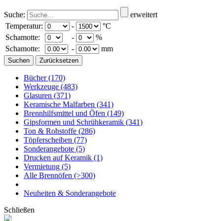
Suche:
erweitert
Temperatur:
-
°C
Schamotte:
-
%
Schamotte:
-
mm
Bücher
(170)
Werkzeuge
(483)
Glasuren
(371)
Keramische Malfarben
(341)
Brennhilfsmittel und Öfen
(149)
Gipsformen und Schrühkeramik
(341)
Ton & Rohstoffe
(286)
Töpferscheiben
(77)
Sonderangebote
(5)
Drucken auf Keramik
(1)
Vermietung
(5)
Alle Brennöfen
(>300)
Neuheiten & Sonderangebote
Schließen