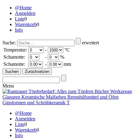
@Home
Anmelden
Liste
0
Warenkorb
0
Info
Suche:
erweitert
Temperatur:
-
°C
Schamotte:
-
%
Schamotte:
-
mm
Menu
@Home
Anmelden
Liste
0
Warenkorb
0
Info