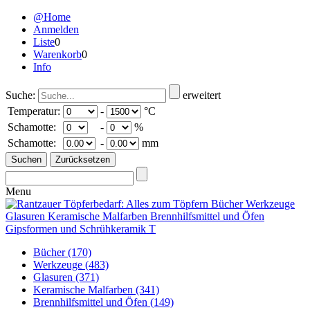
@Home
Anmelden
Liste
0
Warenkorb
0
Info
Suche:
erweitert
Temperatur:
-
°C
Schamotte:
-
%
Schamotte:
-
mm
Menu
Bücher
(170)
Werkzeuge
(483)
Glasuren
(371)
Keramische Malfarben
(341)
Brennhilfsmittel und Öfen
(149)