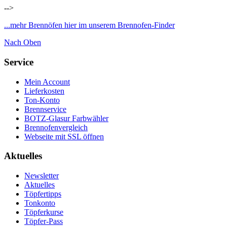
-->
...mehr Brennöfen hier im unserem Brennofen-Finder
Nach Oben
Service
Mein Account
Lieferkosten
Ton-Konto
Brennservice
BOTZ-Glasur Farbwähler
Brennofenvergleich
Webseite mit SSL öffnen
Aktuelles
Newsletter
Aktuelles
Töpfertipps
Tonkonto
Töpferkurse
Töpfer-Pass