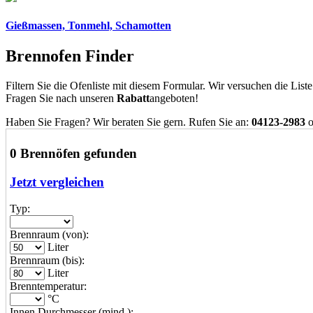
Gießmassen, Tonmehl, Schamotten
Brennofen Finder
Filtern Sie die Ofenliste mit diesem Formular. Wir versuchen die List
Fragen Sie nach unseren
Rabatt
angeboten!
Haben Sie Fragen? Wir beraten Sie gern. Rufen Sie an:
04123-2983
o
0 Brennöfen gefunden
Jetzt vergleichen
Typ:
Brennraum (von):
Liter
Brennraum (bis):
Liter
Brenntemperatur:
°C
Innen Durchmesser (mind.):