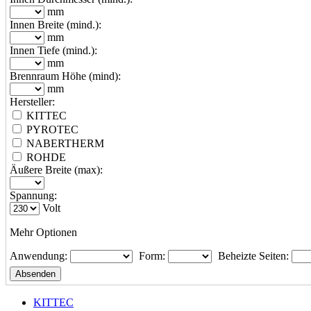
mm
Innen Breite (mind.):
mm
Innen Tiefe (mind.):
mm
Brennraum Höhe (mind):
mm
Hersteller:
KITTEC
PYROTEC
NABERTHERM
ROHDE
Äußere Breite (max):
Spannung:
Volt
Mehr Optionen
Anwendung:
Form:
Beheizte Seiten:
KITTEC