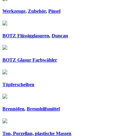
Werkzeuge
,
Zubehör
,
Pinsel
BOTZ Flüssigglasuren
,
Duncan
BOTZ Glasur Farbwähler
Töpferscheiben
Brennöfen
,
Brennhilfsmittel
Ton, Porzellan, plastische Massen