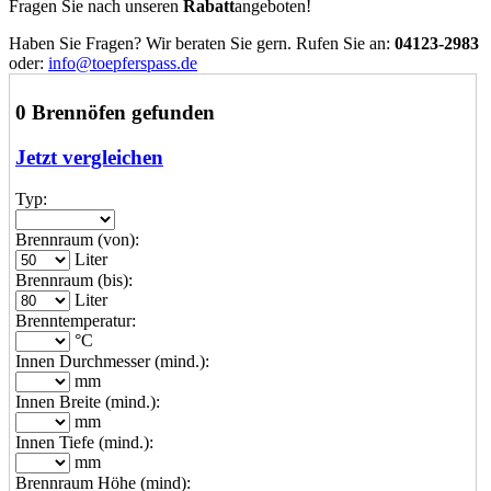
Fragen Sie nach unseren
Rabatt
angeboten!
Haben Sie Fragen? Wir beraten Sie gern. Rufen Sie an:
04123-2983
oder:
info@toepferspass.de
0 Brennöfen gefunden
Jetzt vergleichen
Typ:
Brennraum (von):
Liter
Brennraum (bis):
Liter
Brenntemperatur:
°C
Innen Durchmesser (mind.):
mm
Innen Breite (mind.):
mm
Innen Tiefe (mind.):
mm
Brennraum Höhe (mind):