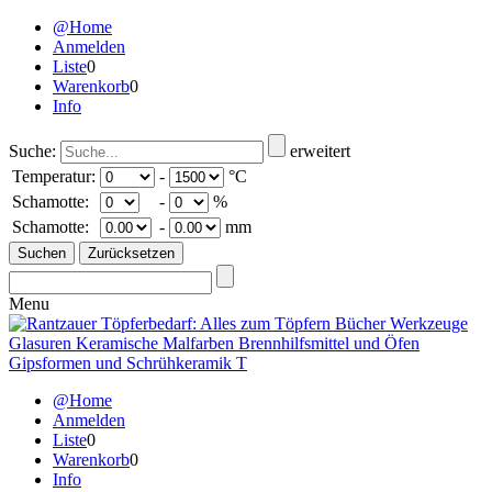
@Home
Anmelden
Liste
0
Warenkorb
0
Info
Suche:
erweitert
Temperatur:
-
°C
Schamotte:
-
%
Schamotte:
-
mm
Menu
@Home
Anmelden
Liste
0
Warenkorb
0
Info