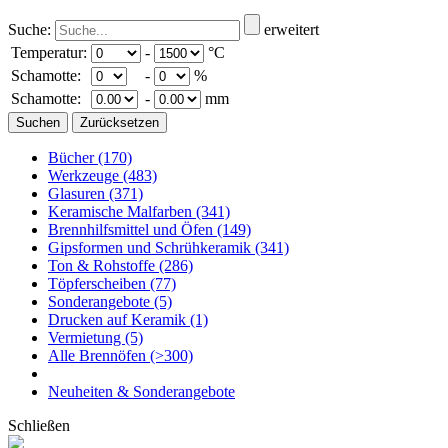
Suche:
erweitert
Temperatur:
-
°C
Schamotte:
-
%
Schamotte:
-
mm
Bücher
(170)
Werkzeuge
(483)
Glasuren
(371)
Keramische Malfarben
(341)
Brennhilfsmittel und Öfen
(149)
Gipsformen und Schrühkeramik
(341)
Ton & Rohstoffe
(286)
Töpferscheiben
(77)
Sonderangebote
(5)
Drucken auf Keramik
(1)
Vermietung
(5)
Alle Brennöfen
(>300)
Neuheiten & Sonderangebote
Schließen