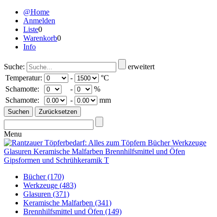
@Home
Anmelden
Liste
0
Warenkorb
0
Info
Suche:
erweitert
Temperatur:
-
°C
Schamotte:
-
%
Schamotte:
-
mm
Menu
Bücher
(170)
Werkzeuge
(483)
Glasuren
(371)
Keramische Malfarben
(341)
Brennhilfsmittel und Öfen
(149)