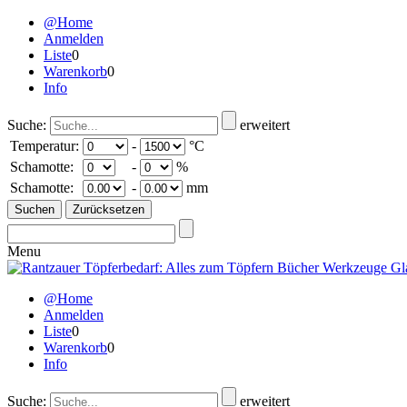
@Home
Anmelden
Liste
0
Warenkorb
0
Info
Suche:
erweitert
Temperatur:
-
°C
Schamotte:
-
%
Schamotte:
-
mm
Menu
@Home
Anmelden
Liste
0
Warenkorb
0
Info
Suche:
erweitert