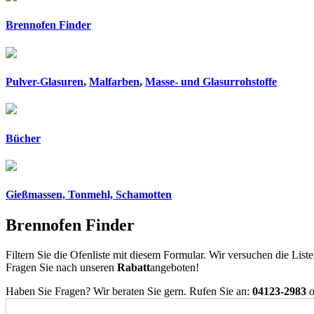
Brennofen Finder
Pulver-Glasuren
,
Malfarben
,
Masse- und Glasurrohstoffe
Bücher
Gießmassen, Tonmehl, Schamotten
Brennofen Finder
Filtern Sie die Ofenliste mit diesem Formular. Wir versuchen die List
Fragen Sie nach unseren
Rabatt
angeboten!
Haben Sie Fragen? Wir beraten Sie gern. Rufen Sie an:
04123-2983
o