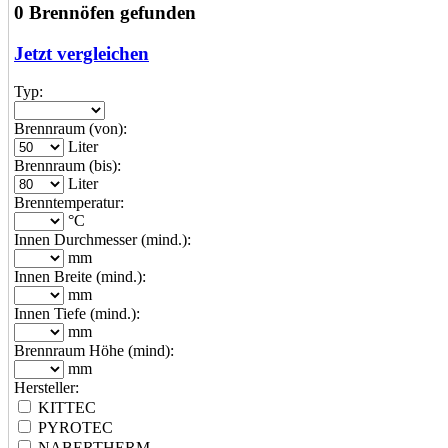
0 Brennöfen gefunden
Jetzt vergleichen
Typ:
Brennraum (von):
Liter
Brennraum (bis):
Liter
Brenntemperatur:
°C
Innen Durchmesser (mind.):
mm
Innen Breite (mind.):
mm
Innen Tiefe (mind.):
mm
Brennraum Höhe (mind):
mm
Hersteller:
KITTEC
PYROTEC
NABERTHERM