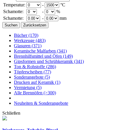
Temperatur:
-
°C
Schamotte:
-
%
Schamotte:
-
mm
Bücher
(170)
Werkzeuge
(483)
Glasuren
(371)
Keramische Malfarben
(341)
Brennhilfsmittel und Öfen
(149)
Gipsformen und Schrühkeramik
(341)
Ton & Rohstoffe
(286)
Töpferscheiben
(77)
Sonderangebote
(5)
Drucken auf Keramik
(1)
Vermietung
(5)
Alle Brennöfen
(>300)
Neuheiten & Sonderangebote
Schließen