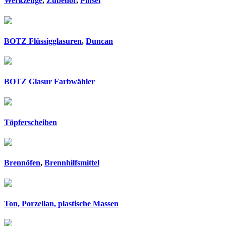
Werkzeuge
,
Zubehör
,
Pinsel
BOTZ Flüssigglasuren
,
Duncan
BOTZ Glasur Farbwähler
Töpferscheiben
Brennöfen
,
Brennhilfsmittel
Ton, Porzellan, plastische Massen