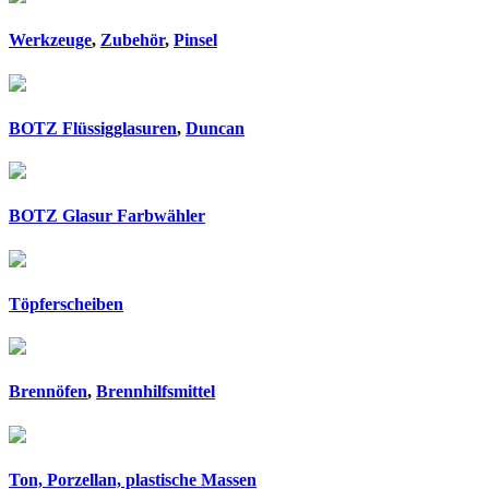
Werkzeuge
,
Zubehör
,
Pinsel
BOTZ Flüssigglasuren
,
Duncan
BOTZ Glasur Farbwähler
Töpferscheiben
Brennöfen
,
Brennhilfsmittel
Ton, Porzellan, plastische Massen