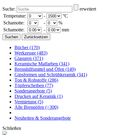
Suche:
erweitert
Temperatur:
-
°C
Schamotte:
-
%
Schamotte:
-
mm
Bücher
(170)
Werkzeuge
(483)
Glasuren
(371)
Keramische Malfarben
(341)
Brennhilfsmittel und Öfen
(149)
Gipsformen und Schrühkeramik
(341)
Ton & Rohstoffe
(286)
Töpferscheiben
(77)
Sonderangebote
(5)
Drucken auf Keramik
(1)
Vermietung
(5)
Alle Brennöfen
(>300)
Neuheiten & Sonderangebote
Schließen