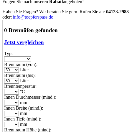
Fragen Sie nach unseren
Rabatt
angeboten!
Haben Sie Fragen? Wir beraten Sie gern. Rufen Sie an:
04123-2983
oder:
info@toepferspass.de
0 Brennöfen gefunden
Jetzt vergleichen
Typ:
Brennraum (von):
Liter
Brennraum (bis):
Liter
Brenntemperatur:
°C
Innen Durchmesser (mind.):
mm
Innen Breite (mind.):
mm
Innen Tiefe (mind.):
mm
Brennraum Höhe (mind):