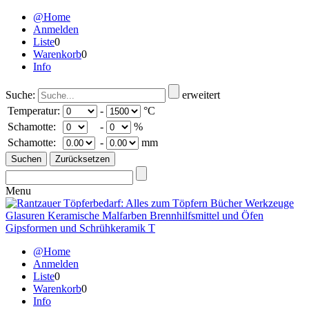
@Home
Anmelden
Liste
0
Warenkorb
0
Info
Suche:
erweitert
Temperatur:
-
°C
Schamotte:
-
%
Schamotte:
-
mm
Menu
@Home
Anmelden
Liste
0
Warenkorb
0
Info