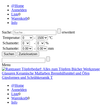
@Home
Anmelden
Liste
0
Warenkorb
0
Info
Suche:
erweitert
Temperatur:
-
°C
Schamotte:
-
%
Schamotte:
-
mm
Menu
@Home
Anmelden
Liste
0
Warenkorb
0
Info