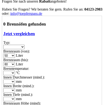
Fragen Sie nach unseren
Rabatt
angeboten!
Haben Sie Fragen? Wir beraten Sie gern. Rufen Sie an:
04123-2983
oder:
info@toepferspass.de
0 Brennöfen gefunden
Jetzt vergleichen
Typ:
Brennraum (von):
Liter
Brennraum (bis):
Liter
Brenntemperatur:
°C
Innen Durchmesser (mind.):
mm
Innen Breite (mind.):
mm
Innen Tiefe (mind.):
mm
Brennraum Höhe (mind):