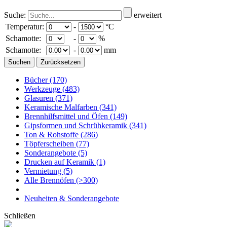
Suche:
erweitert
Temperatur:
-
°C
Schamotte:
-
%
Schamotte:
-
mm
Bücher
(170)
Werkzeuge
(483)
Glasuren
(371)
Keramische Malfarben
(341)
Brennhilfsmittel und Öfen
(149)
Gipsformen und Schrühkeramik
(341)
Ton & Rohstoffe
(286)
Töpferscheiben
(77)
Sonderangebote
(5)
Drucken auf Keramik
(1)
Vermietung
(5)
Alle Brennöfen
(>300)
Neuheiten & Sonderangebote
Schließen