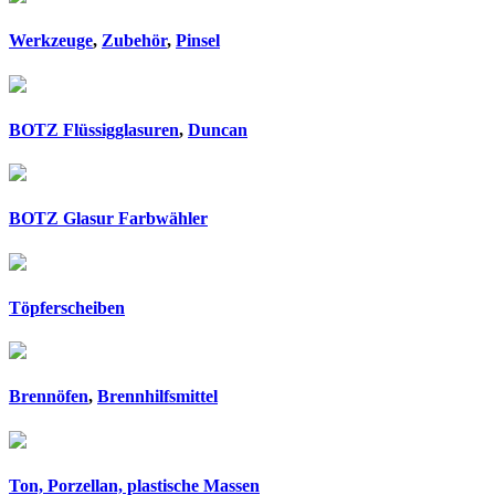
Werkzeuge
,
Zubehör
,
Pinsel
BOTZ Flüssigglasuren
,
Duncan
BOTZ Glasur Farbwähler
Töpferscheiben
Brennöfen
,
Brennhilfsmittel
Ton, Porzellan, plastische Massen