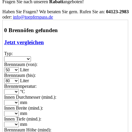
Fragen Sie nach unseren
Rabatt
angeboten!
Haben Sie Fragen? Wir beraten Sie gern. Rufen Sie an:
04123-2983
oder:
info@toepferspass.de
0 Brennöfen gefunden
Jetzt vergleichen
Typ:
Brennraum (von):
Liter
Brennraum (bis):
Liter
Brenntemperatur:
°C
Innen Durchmesser (mind.):
mm
Innen Breite (mind.):
mm
Innen Tiefe (mind.):
mm
Brennraum Höhe (mind):