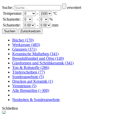
Suche:
erweitert
Temperatur:
-
°C
Schamotte:
-
%
Schamotte:
-
mm
Bücher
(170)
Werkzeuge
(483)
Glasuren
(371)
Keramische Malfarben
(341)
Brennhilfsmittel und Öfen
(149)
Gipsformen und Schrühkeramik
(341)
Ton & Rohstoffe
(286)
Töpferscheiben
(77)
Sonderangebote
(5)
Drucken auf Keramik
(1)
Vermietung
(5)
Alle Brennöfen
(>300)
Neuheiten & Sonderangebote
Schließen