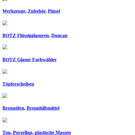
Werkzeuge
,
Zubehör
,
Pinsel
BOTZ Flüssigglasuren
,
Duncan
BOTZ Glasur Farbwähler
Töpferscheiben
Brennöfen
,
Brennhilfsmittel
Ton, Porzellan, plastische Massen