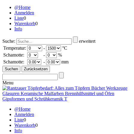
@Home
Anmelden
Liste
0
Warenkorb
0
Info
Suche:
erweitert
Temperatur:
-
°C
Schamotte:
-
%
Schamotte:
-
mm
Menu
@Home
Anmelden
Liste
0
Warenkorb
0
Info