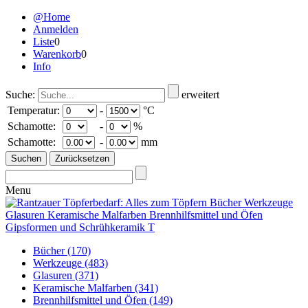
@Home
Anmelden
Liste
0
Warenkorb
0
Info
Suche:
erweitert
Temperatur:
-
°C
Schamotte:
-
%
Schamotte:
-
mm
Menu
Bücher
(170)
Werkzeuge
(483)
Glasuren
(371)
Keramische Malfarben
(341)
Brennhilfsmittel und Öfen
(149)