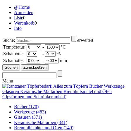
@Home
Anmelden
Liste
0
Warenkorb
0
Info
Suche:
erweitert
Temperatur:
-
°C
Schamotte:
-
%
Schamotte:
-
mm
Menu
Bücher
(170)
Werkzeuge
(483)
Glasuren
(371)
Keramische Malfarben
(341)
Brennhilfsmittel und Öfen
(149)