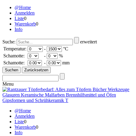
@Home
Anmelden
Liste
0
Warenkorb
0
Info
Suche:
erweitert
Temperatur:
-
°C
Schamotte:
-
%
Schamotte:
-
mm
Menu
@Home
Anmelden
Liste
0
Warenkorb
0
Info