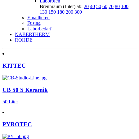
Laborofen
Brennraum (Liter) ab:
20
40
50
60
70
80
100
130
150
180
200
300
Emaillieren
Fusing
Laborbedarf
NABERTHERM
ROHDE
KITTEC
CB 50 S Keramik
50 Liter
PYROTEC