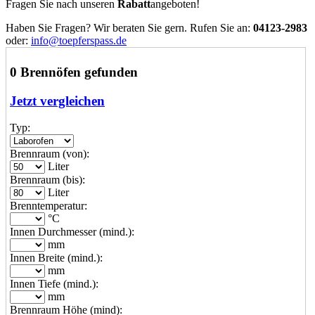
Fragen Sie nach unseren
Rabatt
angeboten!
Haben Sie Fragen? Wir beraten Sie gern. Rufen Sie an:
04123-2983
oder:
info@toepferspass.de
0 Brennöfen gefunden
Jetzt vergleichen
Typ:
Brennraum (von):
Liter
Brennraum (bis):
Liter
Brenntemperatur:
°C
Innen Durchmesser (mind.):
mm
Innen Breite (mind.):
mm
Innen Tiefe (mind.):
mm
Brennraum Höhe (mind):