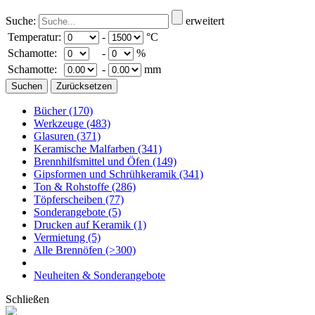
Suche:
erweitert
Temperatur:
-
°C
Schamotte:
-
%
Schamotte:
-
mm
Bücher
(170)
Werkzeuge
(483)
Glasuren
(371)
Keramische Malfarben
(341)
Brennhilfsmittel und Öfen
(149)
Gipsformen und Schrühkeramik
(341)
Ton & Rohstoffe
(286)
Töpferscheiben
(77)
Sonderangebote
(5)
Drucken auf Keramik
(1)
Vermietung
(5)
Alle Brennöfen
(>300)
Neuheiten & Sonderangebote
Schließen