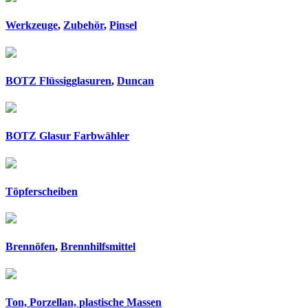
Werkzeuge
,
Zubehör
,
Pinsel
BOTZ Flüssigglasuren
,
Duncan
BOTZ Glasur Farbwähler
Töpferscheiben
Brennöfen
,
Brennhilfsmittel
Ton, Porzellan, plastische Massen